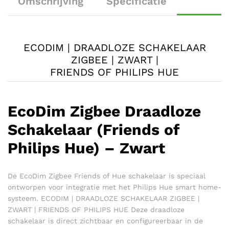
Omschrijving
Specificatie
ECODIM | DRAADLOZE SCHAKELAAR
ZIGBEE | ZWART |
FRIENDS OF PHILIPS HUE
EcoDim Zigbee Draadloze
Schakelaar (Friends of
Philips Hue) – Zwart
De EcoDim Zigbee Friends of Hue schakelaar is speciaal
ontworpen voor integratie met het Philips Hue smart home-
systeem. ECODIM | DRAADLOZE SCHAKELAAR ZIGBEE |
ZWART | FRIENDS OF PHILIPS HUE Deze draadloze
schakelaar is direct zichtbaar en configureerbaar in de