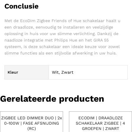
Conclusie
Met de EcoDim Zigbee Friends of Hue schakelaar haalt u
een draadloze, eenvoudig te installeren en veelzijdige
oplossing in huis voor uw slimme verlichting. Dankzij de
naadloze integratie met Philips Hue en het GIRA 55
systeem, is deze schakelaar een ideale keuze voor zowel
slimme functies als een stijlvolle afwerking in uw huis.
Kleur
Wit, Zwart
Gerelateerde producten
ZIGBEE LED DIMMER DUO | 2x
ECODIM | DRAADLOZE
0-100W | FASE AFSNIJDING
SCHAKELAAR ZIGBEE | 4
(RC)
GROEPEN | ZWART