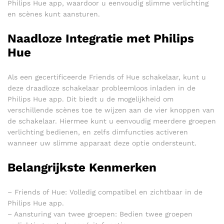
Philips Hue app, waardoor u eenvoudig slimme verlichting
en scènes kunt aansturen.
Naadloze Integratie met Philips
Hue
Als een gecertificeerde Friends of Hue schakelaar, kunt u
deze draadloze schakelaar probleemloos inladen in de
Philips Hue app. Dit biedt u de mogelijkheid om
verschillende scènes toe te wijzen aan de vier knoppen van
de schakelaar. Hiermee kunt u eenvoudig meerdere groepen
verlichting bedienen, en zelfs dimfuncties activeren
wanneer uw slimme apparaat deze optie ondersteunt.
Belangrijkste Kenmerken
– Friends of Hue: Volledig compatibel en zichtbaar in de
Philips Hue app.
– Aansturing van twee groepen: Bedien twee groepen