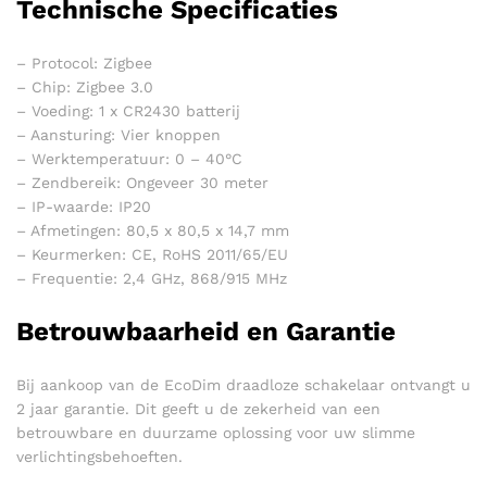
Technische Specificaties
– Protocol: Zigbee
– Chip: Zigbee 3.0
– Voeding: 1 x CR2430 batterij
– Aansturing: Vier knoppen
– Werktemperatuur: 0 – 40°C
– Zendbereik: Ongeveer 30 meter
– IP-waarde: IP20
– Afmetingen: 80,5 x 80,5 x 14,7 mm
– Keurmerken: CE, RoHS 2011/65/EU
– Frequentie: 2,4 GHz, 868/915 MHz
Betrouwbaarheid en Garantie
Bij aankoop van de EcoDim draadloze schakelaar ontvangt u
2 jaar garantie. Dit geeft u de zekerheid van een
betrouwbare en duurzame oplossing voor uw slimme
verlichtingsbehoeften.