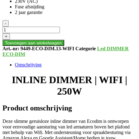
230V (AC)
Fase afsnijding
2 jaar garantie
INLINE
-
DIMMER
|
+
WIFI
Toevoegen aan winkelwagen
|
Art.-nr:
9449-ECO-DIM.13-WIFI
Categorie
Led DIMMER
250W
ECO-DIM
aantal
Omschrijving
INLINE DIMMER | WIFI |
250W
Product omschrijving
Deze slimme geruisloze inline dimmer van Ecodim is ontworpen
voor eenvoudige aansturing van led armaturen boven het plafond
met behulp van Wifi. Met ondersteuning voor spraakbesturing via
Amazon Alexa en Google Assistant/Home bedien je jouw