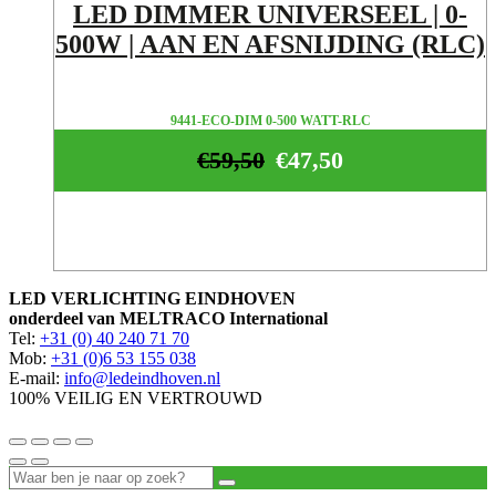
LED DIMMER UNIVERSEEL | 0-
500W | AAN EN AFSNIJDING (RLC)
9441-ECO-DIM 0-500 WATT-RLC
€
59,50
€
47,50
LED VERLICHTING EINDHOVEN
onderdeel van MELTRACO International
Tel:
+31 (0) 40 240 71 70
Mob:
+31 (0)6 53 155 038
E-mail:
info@ledeindhoven.nl
100% VEILIG EN VERTROUWD