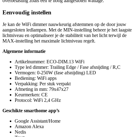
overbelasting zoals een te hoog aangesloten wattage.
Eenvoudig instellen
Je kan de WiFi dimmer nauwkeurig afstemmen op de door jouw
aangesloten ledlampen. Met de MIN-instelling beheer je het laagste
lichtniveau en optimaliseer je de stabiliteit van het licht terwijl de
MAX-instelling het maximale lichtniveau regelt.
Algemene informatie
Artikelnummer: ECO-DIM.13 WiFi
Type led dimmer: Trailing Edge / Fase afsnijding / R,C
Vermogen: 0-250W (fase afsnijding) LED
Bediening: WiFi apps
Verpakking: Per stuk verpakt
Afmeting in mm: 79x47x27
Keurmerken: CE
Protocol: WiFi 2,4 GHz
Geschikte smarthome app’s
Google Assistant/Home
Amazon Alexa
Nedis