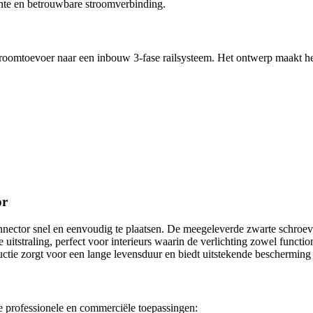
ënte en betrouwbare stroomverbinding.
roomtoevoer naar een inbouw 3-fase railsysteem. Het ontwerp maakt het
or
nnector snel en eenvoudig te plaatsen. De meegeleverde zwarte schroev
tstraling, perfect voor interieurs waarin de verlichting zowel functione
e zorgt voor een lange levensduur en biedt uitstekende bescherming t
e professionele en commerciële toepassingen: