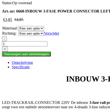
Status:
Op voorraad
Art.-nr:
6668-INBOUW 3-FASE POWER CONNECTOR LE
€
3,85
€
4,85
Materiaal:
Richting:
Verwijder
INBOUW
-
3-
FASE
+
POWER
Toevoegen aan winkelwagen
CONNECTOR
LEFT
Omschrijving
ZWART
Specificatie
aantal
INBOUW 3
LED-TRACKRAIL-CONNECTOR 220V De inbouw
3-fase rail 
zorgt voor een stabiele stroomtoevoer naar uw 4-draads 3-fase railsyst