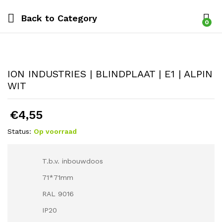
Back to
Category
0
ION INDUSTRIES | BLINDPLAAT | E1 | ALPIN
WIT
€
4,55
Status:
Op voorraad
T.b.v. inbouwdoos
71*71mm
RAL 9016
IP20