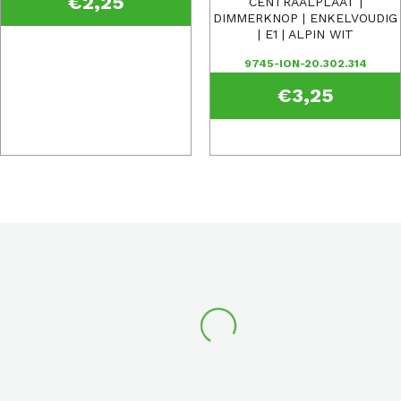
€
2,25
CENTRAALPLAAT |
DIMMERKNOP | ENKELVOUDIG
| E1 | ALPIN WIT
9745-ION-20.302.314
€
3,25