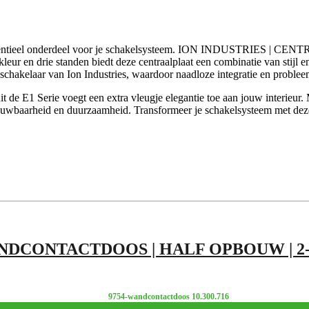
p, een essentieel onderdeel voor je schakelsysteem. ION IND
en drie standen biedt deze centraalplaat een combinatie van stijl en
schakelaar van Ion Industries, waardoor naadloze integratie en proble
 de E1 Serie voegt een extra vleugje elegantie toe aan jouw interieur.
trouwbaarheid en duurzaamheid. Transformeer je schakelsysteem met dez
ANDCONTACTDOOS | HALF OPBOUW | 2-V
9754-wandcontactdoos 10.300.716