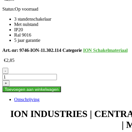
Status:
Op voorraad
3 standenschakelaar
Met nulstand
IP20
Ral 9016
5 jaar garantie
Art.-nr:
9746-ION-11.302.114
Categorie
ION Schakelmateriaal
€
2,85
ION
-
INDUSTRIES
|
+
CENTRAALPLAAT
Toevoegen aan winkelwagen
MET
DRAAIKNOP
Omschrijving
|
3-
ION INDUSTRIES | CENT
STANDENSCHAKELAAR
|
| 
MET
NULSTAND