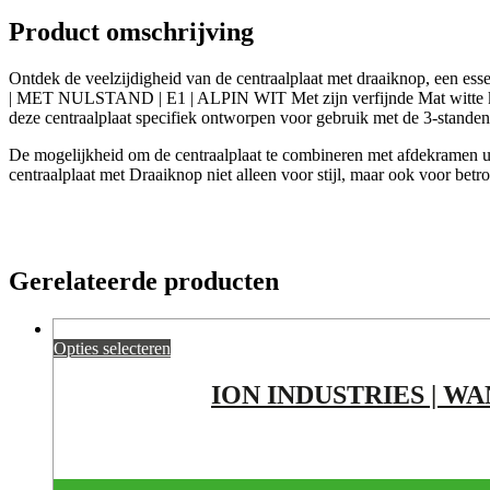
|
E1
Product omschrijving
|
ALPIN
Ontdek de veelzijdigheid van de centraalplaat met draaikno
WIT
| MET NULSTAND | E1 | ALPIN WIT Met zijn verfijnde Mat witte kleur 
aantal
deze centraalplaat specifiek ontworpen voor gebruik met de 3-standen
De mogelijkheid om de centraalplaat te combineren met afdekramen uit
centraalplaat met Draaiknop niet alleen voor stijl, maar ook voor be
Gerelateerde producten
Opties selecteren
ION INDUSTRIES | W