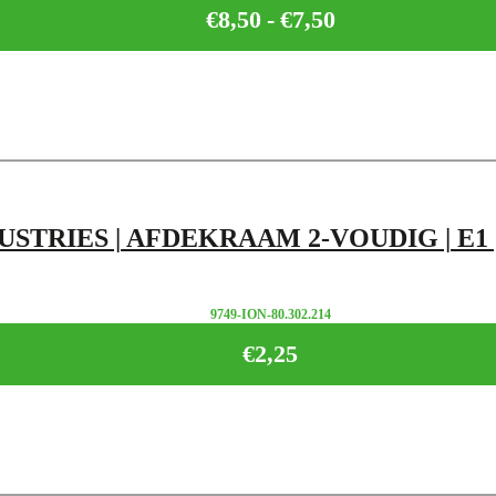
€
8,50
-
€
7,50
Prijsklasse:
€7,50
tot
€8,50
USTRIES | AFDEKRAAM 2-VOUDIG | E1 
9749-ION-80.302.214
€
2,25