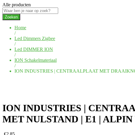
Alle producten
Zoeken
Home
/
Led Dimmers Zigbee
/
Led DIMMER ION
/
ION Schakelmateriaal
/
ION INDUSTRIES | CENTRAALPLAAT MET DRAAIKNOP
ION INDUSTRIES | CENTRA
MET NULSTAND | E1 | ALPIN
€
2,85