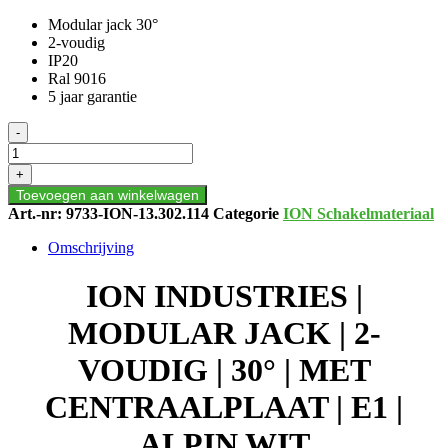
Modular jack 30°
2-voudig
IP20
Ral 9016
5 jaar garantie
ION
-
INDUSTRIES
|
+
MODULAR
Toevoegen aan winkelwagen
JACK
Art.-nr:
9733-ION-13.302.114
Categorie
ION Schakelmateriaal
|
2-
Omschrijving
VOUDIG
|
ION INDUSTRIES |
30°
|
MODULAR JACK | 2-
MET
CENTRAALPLAAT
VOUDIG | 30° | MET
|
E1
CENTRAALPLAAT | E1 |
|
ALPIN
ALPIN WIT
WIT