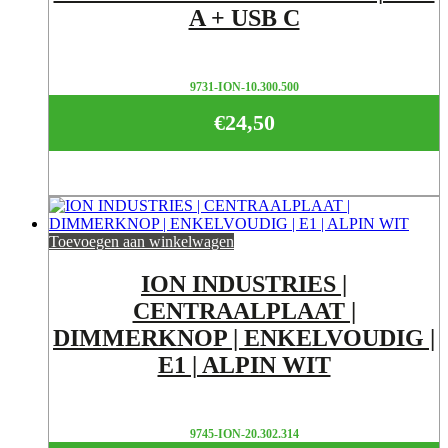
A + USB C
9731-ION-10.300.500
€
24,50
Toevoegen aan winkelwagen
ION INDUSTRIES |
CENTRAALPLAAT |
DIMMERKNOP | ENKELVOUDIG |
E1 | ALPIN WIT
9745-ION-20.302.314