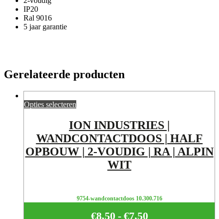
2-voudig
IP20
Ral 9016
5 jaar garantie
Gerelateerde producten
Opties selecteren
ION INDUSTRIES |
WANDCONTACTDOOS | HALF
OPBOUW | 2-VOUDIG | RA | ALPIN
WIT
9754-wandcontactdoos 10.300.716
€
8,50
-
€
7,50