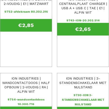
2-VOUDIG | E1 | MATZWART
CENTRAALPLAAT CHARGER |
USB A + USB C | TAE | E1 |
9752-afdekraam 80.302.216
ALPIN WIT
9743-ION-20.302.514
€
2,85
€
2,65
ION INDUSTRIES |
ION INDUSTRIES | 3-
WANDCONTACTDOOS | HALF
STANDENSCHAKELAAR MET
OPBOUW | 2-VOUDIG | RA |
NULSTAND
ALPIN WIT
9730-ION 3-
9754-wandcontactdoos
STANDENSCHAKELAAR MET
10.300.716
NULSTAND