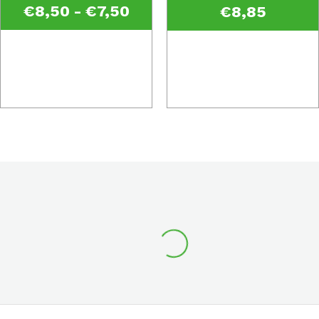
€
8,50
-
€
7,50
€
8,85
Prijsklasse:
€7,50
tot
€8,50