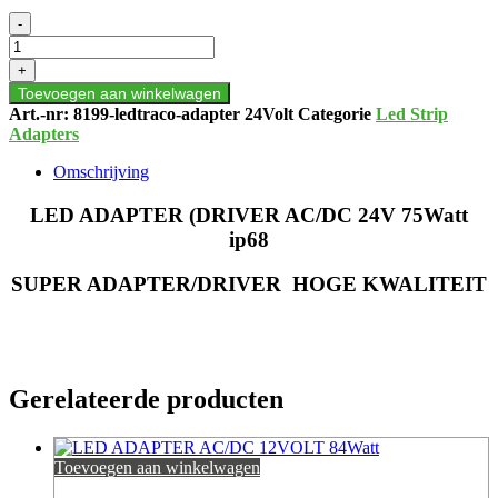
LED
-
ADAPTER
(DRIVER
+
AC/DC
Toevoegen aan winkelwagen
24V
Art.-nr:
8199-ledtraco-adapter 24Volt
Categorie
Led Strip
75Watt
Adapters
ip68
aantal
Omschrijving
LED ADAPTER (DRIVER AC/DC 24V 75Watt
ip68
SUPER ADAPTER/DRIVER HOGE KWALITEIT
Gerelateerde producten
Toevoegen aan winkelwagen