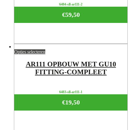
6484-sll-ar111-2
€
59,50
Opties selecteren
AR111 OPBOUW MET GU10
FITTING-COMPLEET
6483-sll-ar111-1
€
19,50