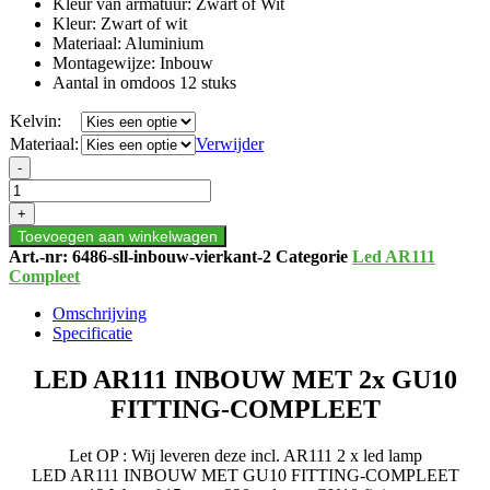
Kleur van armatuur: Zwart of Wit
Kleur: Zwart of wit
Materiaal: Aluminium
Montagewijze: Inbouw
Aantal in omdoos 12 stuks
Kelvin:
Materiaal:
Verwijder
LED
-
AR111
INBOUW
+
MET
Toevoegen aan winkelwagen
2x
Art.-nr:
6486-sll-inbouw-vierkant-2
Categorie
Led AR111
GU10
Compleet
FITTING-
COMPLEET
Omschrijving
aantal
Specificatie
LED AR111 INBOUW MET 2x GU10
FITTING-COMPLEET
Let OP : Wij leveren deze incl. AR111 2 x led lamp
LED AR111 INBOUW MET GU10 FITTING-COMPLEET