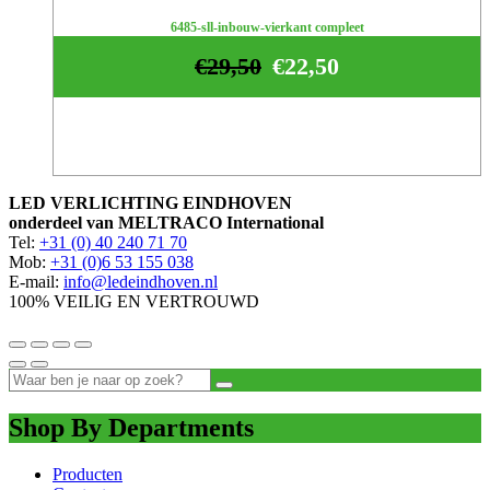
6485-sll-inbouw-vierkant compleet
€
29,50
€
22,50
LED VERLICHTING EINDHOVEN
onderdeel van MELTRACO International
Tel:
+31 (0) 40 240 71 70
Mob:
+31 (0)6 53 155 038
E-mail:
info@ledeindhoven.nl
100% VEILIG EN VERTROUWD
Shop By Departments
Producten