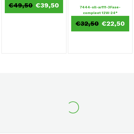
€
49,50
€
39,50
7444-sll-ar111-3Fase-
compleet 12W-24°
€
32,50
€
22,50