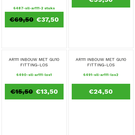
6487-sll-ar111-2 stuks
€
69,50
€
37,50
AR111 INBOUW MET GU10
AR111 INBOUW MET GU10
FITTING-LOS
FITTING-LOS
6490-sll-ar111-los1
6491-sll-ar111-los2
€
15,50
€
13,50
€
24,50