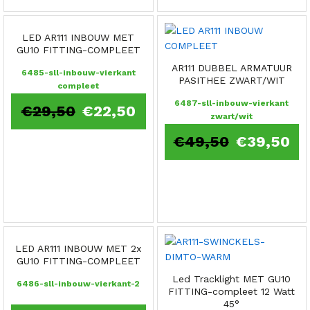
LED AR111 INBOUW MET
GU10 FITTING-COMPLEET
AR111 DUBBEL ARMATUUR
6485-sll-inbouw-vierkant
PASITHEE ZWART/WIT
compleet
6487-sll-inbouw-vierkant
€
29,50
€
22,50
zwart/wit
€
49,50
€
39,50
LED AR111 INBOUW MET 2x
GU10 FITTING-COMPLEET
Led Tracklight MET GU10
6486-sll-inbouw-vierkant-2
FITTING-compleet 12 Watt
45°