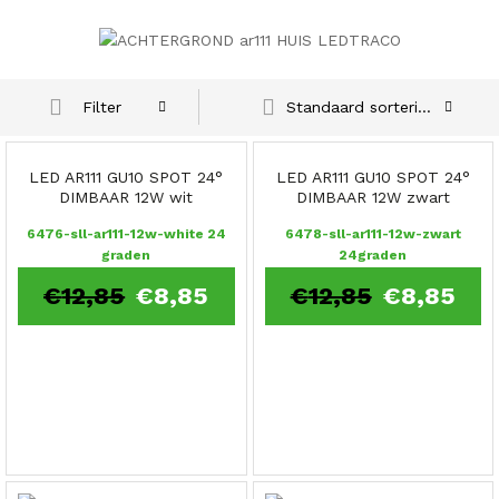
Standaard sortering
Filter
LED AR111 GU10 SPOT 24°
LED AR111 GU10 SPOT 24°
DIMBAAR 12W wit
DIMBAAR 12W zwart
6476-sll-ar111-12w-white 24
6478-sll-ar111-12w-zwart
graden
24graden
€
12,85
€
8,85
€
12,85
€
8,85