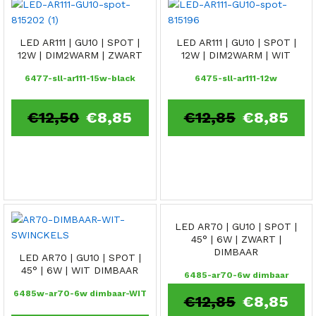
LED AR111 | GU10 | SPOT |
LED AR111 | GU10 | SPOT |
12W | DIM2WARM | ZWART
12W | DIM2WARM | WIT
6477-sll-ar111-15w-black
6475-sll-ar111-12w
€
12,50
€
8,85
€
12,85
€
8,85
LED AR70 | GU10 | SPOT |
45° | 6W | ZWART |
DIMBAAR
LED AR70 | GU10 | SPOT |
45° | 6W | WIT DIMBAAR
6485-ar70-6w dimbaar
6485w-ar70-6w dimbaar-WIT
€
12,85
€
8,85