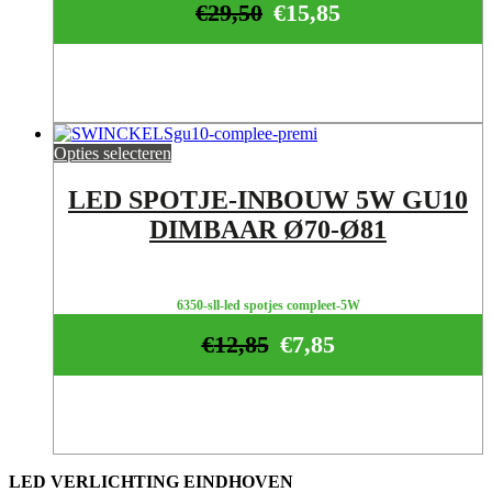
€
29,50
€
15,85
Opties selecteren
LED SPOTJE-INBOUW 5W GU10
DIMBAAR Ø70-Ø81
6350-sll-led spotjes compleet-5W
€
12,85
€
7,85
LED VERLICHTING EINDHOVEN