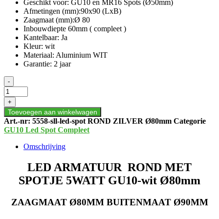
Geschikt voor: GU10 en MR16 Spots (Ø50mm)
Afmetingen (mm):90x90 (LxB)
Zaagmaat (mm):Ø 80
Inbouwdiepte 60mm ( compleet )
Kantelbaar: Ja
Kleur: wit
Materiaal: Aluminium WIT
Garantie: 2 jaar
LED
-
ARMATUUR
ROND
+
MET
Toevoegen aan winkelwagen
SPOTJE
Art.-nr:
5558-sll-led-spot ROND ZILVER Ø80mm
Categorie
5WATT
GU10 Led Spot Compleet
GU10-
wit
Omschrijving
Ø80mm
aantal
LED ARMATUUR ROND MET
SPOTJE 5WATT GU10-wit Ø80mm
ZAAGMAAT Ø80MM BUITENMAAT Ø90MM