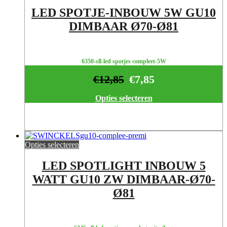
LED SPOTJE-INBOUW 5W GU10
DIMBAAR Ø70-Ø81
6350-sll-led spotjes compleet-5W
€
12,85
€
7,85
Opties selecteren
Opties selecteren
LED SPOTLIGHT INBOUW 5
WATT GU10 ZW DIMBAAR-Ø70-
Ø81