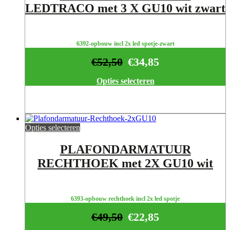
LEDTRACO met 3 X GU10 wit zwart
6392-opbouw incl 2x led spotje-zwart
€
52,50
€
34,85
Opties selecteren
Opties selecteren
PLAFONDARMATUUR
RECHTHOEK met 2X GU10 wit
6393-opbouw rechthoek incl 2x led spotje
€
49,50
€
22,85