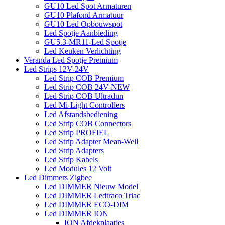
GU10 Led Spot Armaturen
GU10 Plafond Armatuur
GU10 Led Opbouwspot
Led Spotje Aanbieding
GU5.3-MR11-Led Spotje
Led Keuken Verlichting
Veranda Led Spotje Premium
Led Strips 12V-24V
Led Strip COB Premium
Led Strip COB 24V-NEW
Led Strip COB Ultradun
Led Mi-Light Controllers
Led Afstandsbediening
Led Strip COB Connectors
Led Strip PROFIEL
Led Strip Adapter Mean-Well
Led Strip Adapters
Led Strip Kabels
Led Modules 12 Volt
Led Dimmers Zigbee
Led DIMMER Nieuw Model
Led DIMMER Ledtraco Triac
Led DIMMER ECO-DIM
Led DIMMER ION
ION Afdekplaatjes