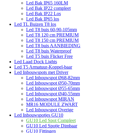
Led Bak IP65 160LM
Led Bak IP22 compleet
Led Bak IP22 Los
Led Bak IP65 los
Led TL Buizen T8 los
Led T8 buis 60-90-105mm
Led T8 120 cm PREMIUM
Led T8 150 cm PREMIUM
Led T8 buis AANBIEDING
Led T8 buis Waterproof
Led T5 buis Flicker Free
Led Laad Dock Lights
Led T5 Armatuur-Koppel-baar
Led Inbouwspots met Driver
Led Inbouwspot Ø68-82mm
Led Inbouwspot Ø50-70mm
Led Inbouwspot Ø55-65mm
Led Inbouwspot Ø40-55mm
Led Inbouwspot MIRAN
MR16 MODULE ZWART
Led Inbouwspot Overige
Led Inbouwspotjes GU10
GU10 Led Spot Compleet
GU10 Led Spotje Dimbaar
GU10 Fittingen