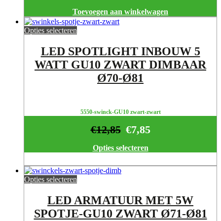
Toevoegen aan winkelwagen
Opties selecteren
LED SPOTLIGHT INBOUW 5
WATT GU10 ZWART DIMBAAR
Ø70-Ø81
5550-swinck-GU10 zwart-zwart
€
12,85
€
7,85
Opties selecteren
Opties selecteren
LED ARMATUUR MET 5W
SPOTJE-GU10 ZWART Ø71-Ø81