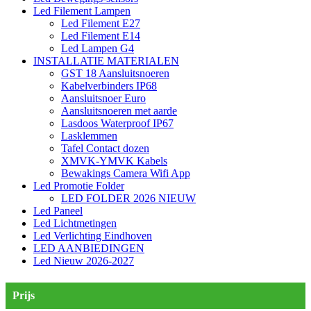
Led Filement Lampen
Led Filement E27
Led Filement E14
Led Lampen G4
INSTALLATIE MATERIALEN
GST 18 Aansluitsnoeren
Kabelverbinders IP68
Aansluitsnoer Euro
Aansluitsnoeren met aarde
Lasdoos Waterproof IP67
Lasklemmen
Tafel Contact dozen
XMVK-YMVK Kabels
Bewakings Camera Wifi App
Led Promotie Folder
LED FOLDER 2026 NIEUW
Led Paneel
Led Lichtmetingen
Led Verlichting Eindhoven
LED AANBIEDINGEN
Led Nieuw 2026-2027
Prijs