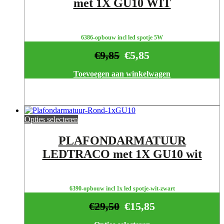
met 1X GU10 WIT
6386-opbouw incl led spotje 5W
€
9,85
€
5,85
Toevoegen aan winkelwagen
Opties selecteren
PLAFONDARMATUUR
LEDTRACO met 1X GU10 wit
6390-opbouw incl 1x led spotje-wit-zwart
€
29,50
€
15,85