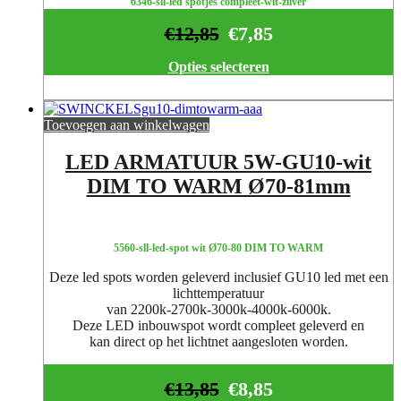
6346-sll-led spotjes compleet-wit-zilver
€
12,85
€
7,85
Opties selecteren
Toevoegen aan winkelwagen
LED ARMATUUR 5W-GU10-wit
DIM TO WARM Ø70-81mm
5560-sll-led-spot wit Ø70-80 DIM TO WARM
Deze led spots worden geleverd inclusief GU10 led met een
lichttemperatuur
van 2200k-2700k-3000k-4000k-6000k.
Deze LED inbouwspot wordt compleet geleverd en
kan direct op het lichtnet aangesloten worden.
€
13,85
€
8,85