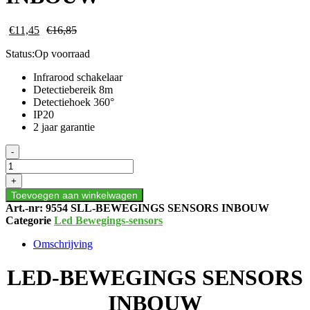
€
11,45
€
16,85
Status:
Op voorraad
Infrarood schakelaar
Detectiebereik 8m
Detectiehoek 360°
IP20
2 jaar garantie
LED
-
BEWEGINGS
SENSORS
+
INBOUW
Toevoegen aan winkelwagen
aantal
Art.-nr:
9554 SLL-BEWEGINGS SENSORS INBOUW
Categorie
Led Bewegings-sensors
Omschrijving
LED-BEWEGINGS SENSORS
INBOUW