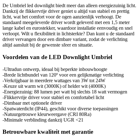
De Umbriel led downlight biedt meer dan alleen energiezuinig licht.
Dankzij de flikkervrije driver geniet u altijd van stabiel en prettig
licht, wat het comfort voor de ogen aanzienlijk verhoogt. De
standaard meegeleverde driver wordt geleverd met een 1,5 meter
lange kabel en eurostekker, waardoor installatie eenvoudig en snel
verloopt. Wilt u flexibiliteit in lichtsterkte? Dan kunt u de standaard
driver vervangen door een dimbare variant, zodat de verlichting
altijd aansluit bij de gewenste sfeer en situatie.
Voordelen van de LED Downlight Umbriel
-Ultradun ontwerp, ideaal bij beperkte inbouwhoogte
-Brede lichtbundel van 120º voor een gelijkmatige verlichting
-Verkrijgbaar in meerdere wattages van 3W tot 24W
-Keuze uit warm wit (3000K) of helder wit (4000K)
-Energiezuinig: 88 lumen per watt bij slechts 18 watt vermogen
-Flikkervrije driver voor stabiel en comfortabel licht
-Dimbaar met optionele driver
-Spatwaterdicht (IP44), geschikt voor diverse toepassingen
-Natuurgetrouwe kleurweergave (CRI 80Ra)
-Minimale verblinding dankzij UGR <21
Betrouwbare kwaliteit met garantie