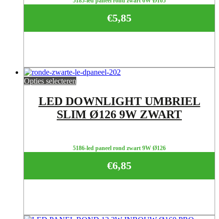
5185-led paneel rond zwart 6W Ø105
€
5,85
Opties selecteren
LED DOWNLIGHT UMBRIEL
SLIM Ø126 9W ZWART
5186-led paneel rond zwart 9W Ø126
€
6,85