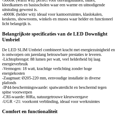
-3000K (warm wit): perfect voor ontvangsthallen, balies,
kleedkamers en basisscholen waar een warme en uitnodigende
uitstraling gewenst is.
-4000K (helder wit): ideaal voor kantoorruimtes, klaslokalen,
keukens, showrooms, winkels en musea waar helder en functioneel
licht belangrijk is.
Belangrijkste specificaties van de LED Downlight
Umbriel
De LED SLIM Umbriel combineert kracht met energiezuinigheid en
is ontworpen om jarenlang betrouwbare prestaties te leveren.
-Lichtopbrengst: 88 lumen per watt, veel helderheid bij laag
energieverbruik
-Vermogen: 18 watt, krachtige verlichting zonder hoge
energiekosten
-Zaagmaat: Ø205-220 mm, eenvoudige installatie in diverse
plafonds
-IP44-beschermingswaarde: spatwaterdicht en beschermd tegen
spitse voorwerpen
-CRI-waarde: 80Ra, natuurgetrouwe kleurweergave
-UGR <21: voorkomt verblinding, ideaal voor werkruimtes
Comfort en functionaliteit