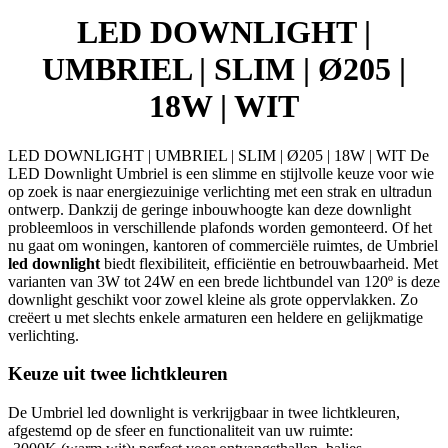
|
LED DOWNLIGHT |
WIT
aantal
UMBRIEL | SLIM | Ø205 |
18W | WIT
LED DOWNLIGHT | UMBRIEL | SLIM | Ø205 | 18W | WIT De
LED Downlight Umbriel is een slimme en stijlvolle keuze voor wie
op zoek is naar energiezuinige verlichting met een strak en ultradun
ontwerp. Dankzij de geringe inbouwhoogte kan deze downlight
probleemloos in verschillende plafonds worden gemonteerd. Of het
nu gaat om woningen, kantoren of commerciële ruimtes, de Umbriel
led downlight
biedt flexibiliteit, efficiëntie en betrouwbaarheid. Met
varianten van 3W tot 24W en een brede lichtbundel van 120º is deze
downlight geschikt voor zowel kleine als grote oppervlakken. Zo
creëert u met slechts enkele armaturen een heldere en gelijkmatige
verlichting.
Keuze uit twee lichtkleuren
De Umbriel led downlight is verkrijgbaar in twee lichtkleuren,
afgestemd op de sfeer en functionaliteit van uw ruimte: