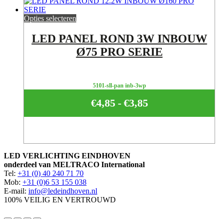
Opties selecteren
LED PANEL ROND 3W INBOUW
Ø75 PRO SERIE
5101-sll-pan inb-3wp
€
4,85
-
€
3,85
Prijsklasse:
€3,85
tot
€4,85
LED VERLICHTING EINDHOVEN
onderdeel van MELTRACO International
Tel:
+31 (0) 40 240 71 70
Mob:
+31 (0)6 53 155 038
E-mail:
info@ledeindhoven.nl
100% VEILIG EN VERTROUWD