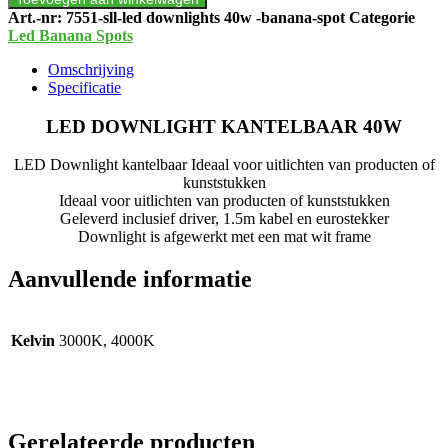
ROND-
Art.-nr:
7551-sll-led downlights 40w -banana-spot
Categorie
WINKEL
Led Banana Spots
Ø
195
Omschrijving
MM
Specificatie
aantal
LED DOWNLIGHT KANTELBAAR 40W
LED Downlight kantelbaar Ideaal voor uitlichten van producten of
kunststukken
Ideaal voor uitlichten van producten of kunststukken
Geleverd inclusief driver, 1.5m kabel en eurostekker
Downlight is afgewerkt met een mat wit frame
Aanvullende informatie
Kelvin
3000K, 4000K
Gerelateerde producten