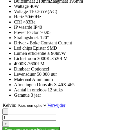
Buitenmaat 218mmZaagmaat 195mm
Wattage 40W
Voltage 110-265V(AC)
Hertz 50/60Hz
CRI >83Ra
IP waarde IP40
Power Factor >0.95
Stralingshoek 120°
Driver - Boke Constant Current
Led chips Epistar SMD
Lumen efficiëntie ± 90lm/W
Lichtstroom 3000K-3520LM
4000K-3600LM
Dimbaar Optioneel
Levensduur 50.000 uur
Materiaal Aluminium
Afmetingen Doos 46 X 46X 465
Aantal in omdoos 12 stuks
Garantie 3 jaar
Kelvin:
Verwijder
LED
-
DOWNLIGHTS
40W
+
-
Toevoegen aan winkelwagen