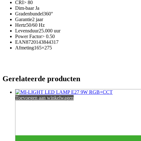
CRI> 80
Dim-baar Ja
Gradenbundel360°
Garantie2 jaar
Hertz50/60 Hz
Levensduur25.000 uur
Power Factor> 0.50
EAN8720143844317
Afmeting165×275
Gerelateerde producten
Toevoegen aan winkelwagen