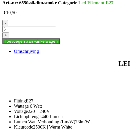
Art.-nr:
6550-sll-dim-smoke
Categorie
Led Filement E27
€
19,50
LED
-
FILAMENT
E27
+
ET
Toevoegen aan winkelwagen
DIMBAAR
SMOKE
Omschrijving
6W
aantal
LE
FittingE27
Wattage 6 Watt
Voltage220 – 240V
Lichtopbrengst440 Lumen
Lumen Watt Verhouding (Lm/W)73lm/W
Kleurcode2500K | Warm White