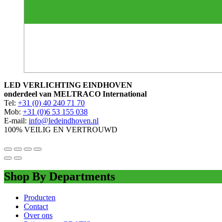
LED VERLICHTING EINDHOVEN
onderdeel van MELTRACO International
Tel:
+31 (0) 40 240 71 70
Mob:
+31 (0)6 53 155 038
E-mail:
info@ledeindhoven.nl
100% VEILIG EN VERTROUWD
Shop By Departments
Producten
Contact
Over ons