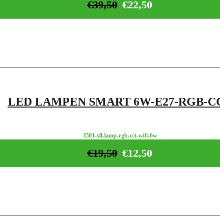
€
39,50
€
22,50
LED LAMPEN SMART 6W-E27-RGB-C
3501-sll-lamp-rgb-cct-wifi-6w
€
19,50
€
12,50