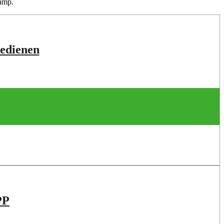
lamp.
edienen
PP