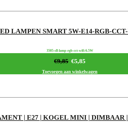
ED LAMPEN SMART 5W-E14-RGB-CCT-
3505-sll-lamp-rgb-cct-wifi-6.5W
€
9,85
€
5,85
Toevoegen aan winkelwagen
MENT | E27 | KOGEL MINI | DIMBAAR 