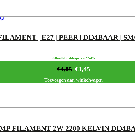
FILAMENT | E27 | PEER | DIMBAAR | S
6504-sll-bu-fila-peer-e27-4W
€
4,85
€
3,45
Toevoegen aan winkelwagen
MP FILAMENT 2W 2200 KELVIN DIMB