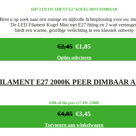
6507-LED FILAMENT E27 KOGEL MINI DIMBAAR
Bent u op zoek naar een zuinige en stijlvolle lichtoplossing voor uw int
De LED Filament Kogel Mini met E27 fitting en 2 watt vermoge
biedt een warme, gezellige verlichting in een klassiek ontwerp
€
2,45
€
1,85
Opties selecteren
FILAMENT E27 2000K PEER DIMBAAR 
6506-sll-fila-peer-e27-6W-2200K
€
4,85
€
3,45
Toevoegen aan winkelwagen