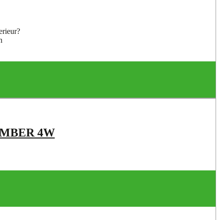
erieur?
n
AMBER 4W