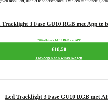
even mooi licht, dat niet te onderscheiden is van een traditionele gloei
 Tracklight 3 Fase GU10 RGB met App te b
7407-sll-track GU10 RGB met APP
€
18,50
Toevoegen aan winkelwagen
Led Tracklight 3 Fase GU10 RGB met A