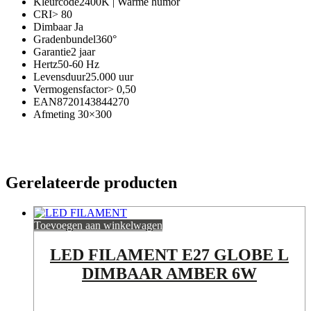
Kleurcode2400K |
Warme humor
CRI> 80
Dimbaar Ja
Gradenbundel360°
Garantie2 jaar
Hertz50-60 Hz
Levensduur25.000 uur
Vermogensfactor> 0,50
EAN8720143844270
Afmeting 30×300
Gerelateerde producten
Toevoegen aan winkelwagen
LED FILAMENT E27 GLOBE L
DIMBAAR AMBER 6W