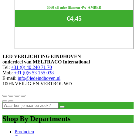
6560-sll-tube filement 4W-AMBER
€
4,45
LED VERLICHTING EINDHOVEN
onderdeel van MELTRACO International
Tel:
+31 (0) 40 240 71 70
Mob:
+31 (0)6 53 155 038
E-mail:
info@ledeindhoven.nl
100% VEILIG EN VERTROUWD
Shop By Departments
Producten