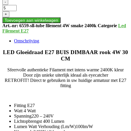
LED
-
FILAMENT
E27
+
TUBE
Toevoegen aan winkelwagen
DIMBAAR
Art.-nr:
6559-sll-tube filement 4W smake 2400k
Categorie
Led
SMOKE
Filement E27
4W-
30CM
Omschrijving
aantal
LED Gloeidraad E27 BUIS DIMBAAR rook 4W 30
CM
Sfeervolle authentieke Filament met intens warme 2400K kleur
Door zijn unieke uiterlijk ideaal als eyecatcher
RETROFIT!
Direct te gebruiken in uw huidige armatuur met E27
fitting
Fitting E27
Watt 4 Watt
Spanning220 – 240V
Lichtopbrengst 400 Lumen
Lumen Watt Verhouding (Lm/W)100lm/W