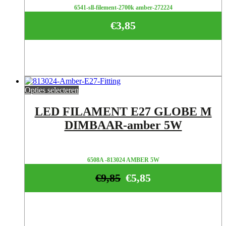
6541-sll-filement-2700k amber-272224
€
3,85
Opties selecteren
LED FILAMENT E27 GLOBE M
DIMBAAR-amber 5W
6508A -813024 AMBER 5W
€
9,85
€
5,85