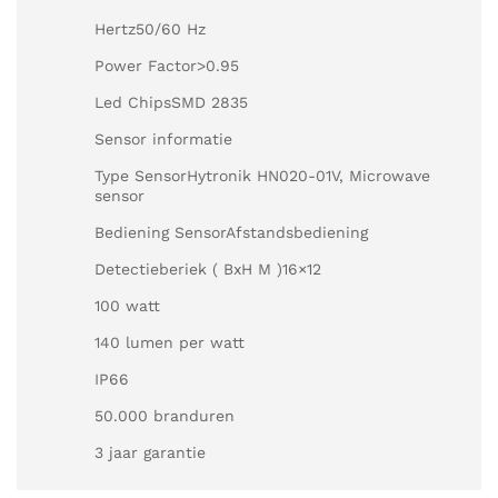
Hertz50/60 Hz
Power Factor>0.95
Led ChipsSMD 2835
Sensor informatie
Type SensorHytronik HN020-01V, Microwave
sensor
Bediening SensorAfstandsbediening
Detectieberiek ( BxH M )16×12
100 watt
140 lumen per watt
IP66
50.000 branduren
3 jaar garantie