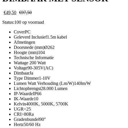
€
49,50
€
97,50
Status:
100 op voorraad
CoverPC
Geleverd Inclusief1.5m kabel
Afmetingen
Doorsnede (mm)Ø262
Hoogte (mm)104
Technische Informatie
Wattage 200 Watt
Voltage90-305V(AC)
DimbaarJa
Type Dimmer1-10V
Lumen Watt Verhouding (Lm/W)140lm/W
Lichtopbrengst28.000 Lumen
IP-WaardeIP66
IK-Waarde10
Kelvin4000K, 5000K, 5700K
UGR<25
CRI>80Ra
Gradenbundel90°
Hertz50/60 Hz