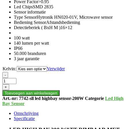
Power Factor>0.95
Led ChipsSMD 2835
Sensor informatie
Type SensorHytronik HN020-01V, Microwave sensor
Bediening SensorAfstandsbediening
Detectieberiek ( BxH M )16×12
100 watt
140 lumen per watt
IP66
50.000 branduren
3 jaar garantie
Kelvin:
Verwijder
LED
-
HIGH
BAY
+
200
Toevoegen aan winkelwagen
WATT
Art.-nr:
7742-sll led highbay sensor-200W
Categorie
Led High
DIMBAAR
Bay Sensor
MET
SENSOR
Omschrijving
aantal
Specificatie