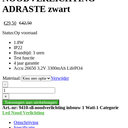
ADRASTE zwart
€
29,50
€
42,50
Status:
Op voorraad
1.8W
IP22
Brandtijd: 3 uren
Test functie
4 jaar garantie
Accu 26650 3.2V 3300mAh LifePO4
Materiaal:
Verwijder
LED
-
IN-
OPBOUW
+
NOODVERLICHTING
Toevoegen aan winkelwagen
ADRASTE
Art.-nr:
9410-sll-noodverlichting inbouw 1 Watt-1
Categorie
zwart
Led Nood Verlichting
aantal
Omschrijving
Specificatie