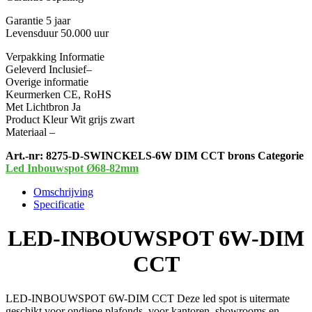
Garantie 5 jaar
Levensduur 50.000 uur
Verpakking Informatie
Geleverd Inclusief–
Overige informatie
Keurmerken CE, RoHS
Met Lichtbron Ja
Product Kleur Wit grijs zwart
Materiaal –
Art.-nr:
8275-D-SWINCKELS-6W DIM CCT brons
Categorie
Led Inbouwspot Ø68-82mm
Omschrijving
Specificatie
LED-INBOUWSPOT 6W-DIM
CCT
LED-INBOUWSPOT 6W-DIM CCT Deze led spot is uitermate
geschikt voor ondiepe plafonds, voor kantoren, showrooms en