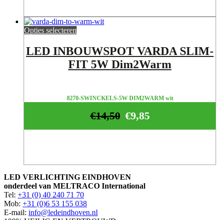
Opties selecteren
LED INBOUWSPOT VARDA SLIM-
FIT 5W Dim2Warm
8270-SWINCKELS-5W DIM2WARM wit
€
14,50
€
9,85
LED VERLICHTING EINDHOVEN
onderdeel van MELTRACO International
Tel:
+31 (0) 40 240 71 70
Mob:
+31 (0)6 53 155 038
E-mail:
info@ledeindhoven.nl