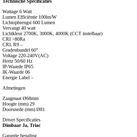
Technische Specificaties
Wattage 6 Watt
Lumen Efficiëntie 100lm/W
Lichtopbrengst 600 Lumen
Vervangt 40 watt
Lichtkleur 2700K, 3000K, 4000K (CCT instelbaar)
CRI >80Ra
CRI, R9 –
Gradenbundel 60°
Voltage 220-240V(AC)
Hertz 50/60 Hz
IP-Waarde IP65
IK-Waarde 06
Energie Label –
Afmetingen
Zaagmaat Ø68mm
Hoogte (mm) 29
Doorsnede (mm) Ø81
Driver Specificaties
Dimbaar Ja, Triac
Garantie bepaling