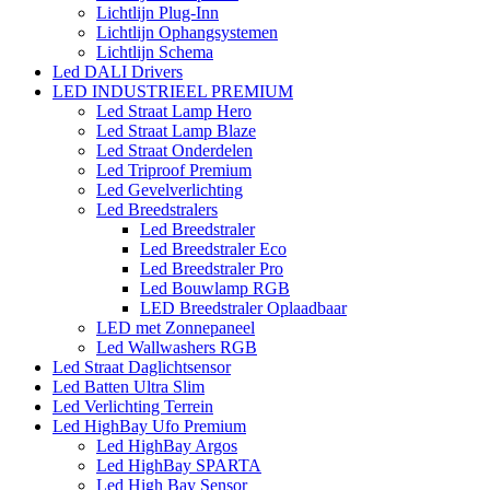
Lichtlijn Plug-Inn
Lichtlijn Ophangsystemen
Lichtlijn Schema
Led DALI Drivers
LED INDUSTRIEEL PREMIUM
Led Straat Lamp Hero
Led Straat Lamp Blaze
Led Straat Onderdelen
Led Triproof Premium
Led Gevelverlichting
Led Breedstralers
Led Breedstraler
Led Breedstraler Eco
Led Breedstraler Pro
Led Bouwlamp RGB
LED Breedstraler Oplaadbaar
LED met Zonnepaneel
Led Wallwashers RGB
Led Straat Daglichtsensor
Led Batten Ultra Slim
Led Verlichting Terrein
Led HighBay Ufo Premium
Led HighBay Argos
Led HighBay SPARTA
Led High Bay Sensor