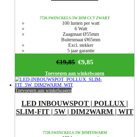
7726-SWINCKELS-5W DIM CCT ZWART
100 lumen per watt
6 Watt
Zaagmaat Ø55mm
Buitenmaat Ø65mm
Excl. stekker
5 jaar garantie
€
19,85
€
9,85
Toevoegen aan winkelwagen
Toevoegen aan winkelwagen
LED INBOUWSPOT | POLLUX |
SLIM-FIT | 5W | DIM2WARM | WIT
7720-SWINCKELS-5W DIMTOWARM