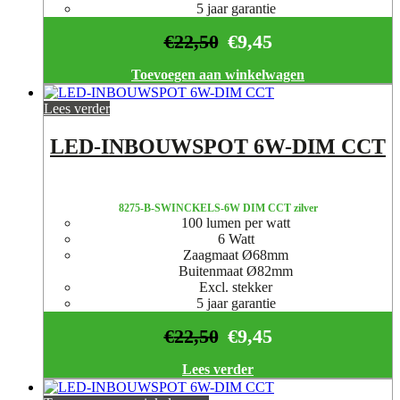
5 jaar garantie
€
22,50
€
9,45
Toevoegen aan winkelwagen
Lees verder
LED-INBOUWSPOT 6W-DIM CCT
8275-B-SWINCKELS-6W DIM CCT zilver
100 lumen per watt
6 Watt
Zaagmaat Ø68mm
Buitenmaat Ø82mm
Excl. stekker
5 jaar garantie
€
22,50
€
9,45
Lees verder