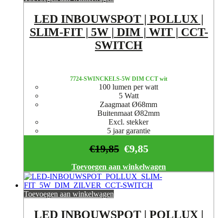
LED INBOUWSPOT | POLLUX |
SLIM-FIT | 5W | DIM | WIT | CCT-
SWITCH
7724-SWINCKELS-5W DIM CCT wit
100 lumen per watt
5 Watt
Zaagmaat Ø68mm
Buitenmaat Ø82mm
Excl. stekker
5 jaar garantie
€
19,85
€
9,85
Toevoegen aan winkelwagen
Toevoegen aan winkelwagen
LED INBOUWSPOT | POLLUX |