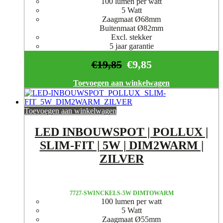
100 lumen per watt
5 Watt
Zaagmaat Ø68mm
Buitenmaat Ø82mm
Excl. stekker
5 jaar garantie
€
19,85
€
9,85
Toevoegen aan winkelwagen
Toevoegen aan winkelwagen
LED INBOUWSPOT | POLLUX |
SLIM-FIT | 5W | DIM2WARM |
ZILVER
7727-SWINCKELS-5W DIMTOWARM
100 lumen per watt
5 Watt
Zaagmaat Ø55mm