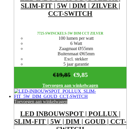
SLIM-FIT | 5W | DIM | ZILVER |
CCT-SWITCH
7725-SWINCKELS-5W DIM CCT ZILVER
100 lumen per watt
6 Watt
Zaagmaat Ø55mm
Buitenmaat Ø65mm
Excl. stekker
5 jaar garantie
€
19,85
€
9,85
Toevoegen aan winkelwagen
Toevoegen aan winkelwagen
LED INBOUWSPOT | POLLUX |
SLIM-FIT | 5W | DIM | GOUD | CCT-