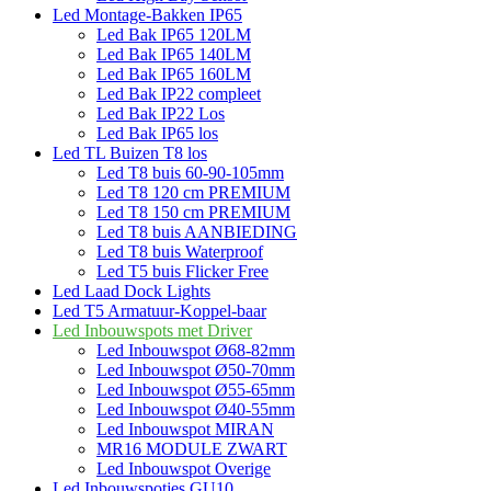
Led Montage-Bakken IP65
Led Bak IP65 120LM
Led Bak IP65 140LM
Led Bak IP65 160LM
Led Bak IP22 compleet
Led Bak IP22 Los
Led Bak IP65 los
Led TL Buizen T8 los
Led T8 buis 60-90-105mm
Led T8 120 cm PREMIUM
Led T8 150 cm PREMIUM
Led T8 buis AANBIEDING
Led T8 buis Waterproof
Led T5 buis Flicker Free
Led Laad Dock Lights
Led T5 Armatuur-Koppel-baar
Led Inbouwspots met Driver
Led Inbouwspot Ø68-82mm
Led Inbouwspot Ø50-70mm
Led Inbouwspot Ø55-65mm
Led Inbouwspot Ø40-55mm
Led Inbouwspot MIRAN
MR16 MODULE ZWART
Led Inbouwspot Overige
Led Inbouwspotjes GU10