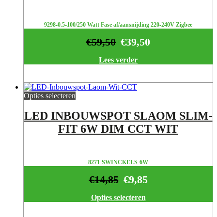
9298-0.5-100/250 Watt Fase af/aansnijding 220-240V Zigbee
€
59,50
€
39,50
Lees verder
Opties selecteren
LED INBOUWSPOT SLAOM SLIM-
FIT 6W DIM CCT WIT
8271-SWINCKELS-6W
€
14,85
€
9,85
Opties selecteren