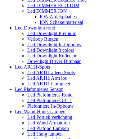
Led DIMMER ECO-DIM
Led DIMMER ION
ION Afdekplaatjes
ION Schakelmateriaal
Led Downlight rond
Led Downlight Premium
Verloop Ringen
Led Downlight In-Opbouw
Led Downlight 3 colors
Led Downlight Reflector
Downlight Driver Dimbaar
Led AR111-Spots
Led AR111 alleen Spots
Led AR111 Arm los
Led AR111 Compleet
Led Plafonnieres Sensor
Led Plafonnieres Rond
Led Plafonnieres CCT
Plafonniere In-Opbouw
Led Wand-Hang-Lampen
Led Portiek verlichting
Led Wand Armaturen
Led Plafond Lampen
Led Hang lampen