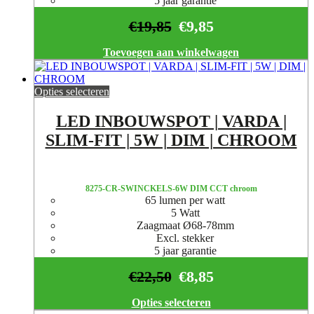
5 jaar garantie
€
19,85
€
9,85
Toevoegen aan winkelwagen
Opties selecteren
LED INBOUWSPOT | VARDA |
SLIM-FIT | 5W | DIM | CHROOM
8275-CR-SWINCKELS-6W DIM CCT chroom
65 lumen per watt
5 Watt
Zaagmaat Ø68-78mm
Excl. stekker
5 jaar garantie
€
22,50
€
8,85
Opties selecteren