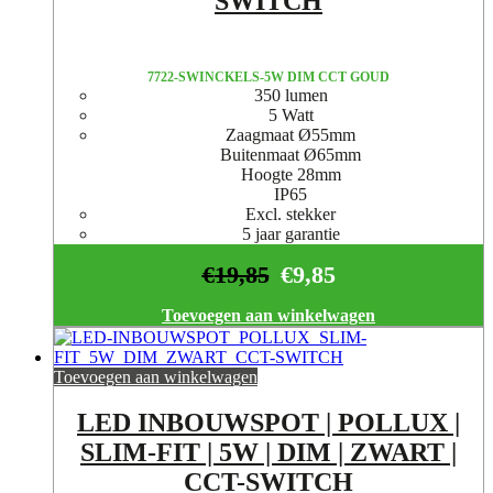
SWITCH
7722-SWINCKELS-5W DIM CCT GOUD
350 lumen
5 Watt
Zaagmaat Ø55mm
Buitenmaat Ø65mm
Hoogte 28mm
IP65
Excl. stekker
5 jaar garantie
€
19,85
€
9,85
Toevoegen aan winkelwagen
Toevoegen aan winkelwagen
LED INBOUWSPOT | POLLUX |
SLIM-FIT | 5W | DIM | ZWART |
CCT-SWITCH