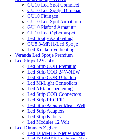
GU10 Led Spot Compleet
GU10 Led Spotje Dimbaar
GU10 Fittingen
GU10 Led Spot Armaturen
GU10 Plafond Armatuur
GU10 Led Opbouwspot
Led Spotje Aanbieding
GU5.3-MR11-Led Spotje
Led Keuken Verlichting
Veranda Led Spotje Premium
Led Strips 12V-24V
Led Strip COB Premium
Led Strip COB 24V-NEW
Led Strip COB Ultradun
Led Mi-Light Controllers
Led Afstandsbediening
Led Strip COB Connectors
Led Strip PROFIEL
Led Strip Adapter Mean-Well
Led Strip Adapters
Led Strip Kabels
Led Modules 12 Volt
Led Dimmers Zigbee
Led DIMMER Nieuw Model
Led DIMMER Ledtraco Triac