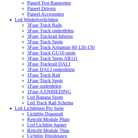
Paneel Test Rapporten
Paneel Drivers
Paneel Accessoires
Led Winkelverlichting
3Fase Track Rails
3Fase Track onderdelen
3Fase Trackrail Inbouw
3Fase Track Spots
3Fase Track Armatuur 60-120-150
3Fase Track GU10 spots
3Fase Track Spots AR111
3Fase Trackrail DALI
3Fase DALI onderdelen
1Fase Track Rail
1Fase Track Spots
1Fase onderdelen
1Fase AANBIEDING
Led Banana Spots
Led Track Rail Schema
Led Lichtlijnen Pro Serie
Lichtlijn Draagrail
Retrofit Module Pluto
Led Lichtlijn Jupiter
Retrofit Module Titan
Lichtlijn Blindplaten