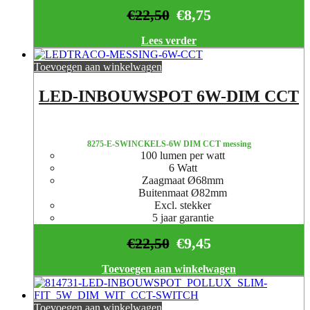
€
22,50
€
8,75
Lees verder
Toevoegen aan winkelwagen
LED-INBOUWSPOT 6W-DIM CCT
8275-E-SWINCKELS-6W DIM CCT messing
100 lumen per watt
6 Watt
Zaagmaat Ø68mm
Buitenmaat Ø82mm
Excl. stekker
5 jaar garantie
€
22,50
€
9,45
Toevoegen aan winkelwagen
Toevoegen aan winkelwagen