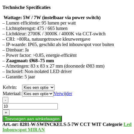
Technische Specificaties
Wattage: 5W / 7W (instelbaar via power switch)
– Lumen efficiëntie: 95 lumen per watt
– Lichtopbrengst: 475 / 665 lumen
– Lichtkleur: 2700K / 3000K / 4000K via CCT-switch
– CRI: >80Ra, natuurgetrouwe kleurweergave
– IP-waarde: IP65, geschikt als led inbouwspot voor buiten
– Dimbaar: Ja
– Power factor: >0.85, energie-efficiënt
–
Zaagmaat: Ø68–75 mm
– Afmetingen: 83 x 83 x 27 mm (doorsnede Ø83 mm)
– Inclusief: Non-isolated LED driver
– Garantie: 5 jaar
Kelvin:
Materiaal:
Verwijder
LED
-
INBOUWSPOT
MIRAN-
+
SLIM-
Toevoegen aan winkelwagen
FIT
Art.-nr:
8281-W-SWINCKELS-5-7W CCT WIT
Categorie
Led
5W/7W
Inbouwspot MIRAN
CCT-