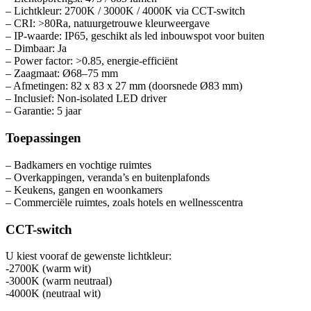
– Lichtkleur: 2700K / 3000K / 4000K via CCT-switch
– CRI: >80Ra, natuurgetrouwe kleurweergave
– IP-waarde: IP65, geschikt als led inbouwspot voor buiten
– Dimbaar: Ja
– Power factor: >0.85, energie-efficiënt
– Zaagmaat: Ø68–75 mm
– Afmetingen: 82 x 83 x 27 mm (doorsnede Ø83 mm)
– Inclusief: Non-isolated LED driver
– Garantie: 5 jaar
Toepassingen
– Badkamers en vochtige ruimtes
– Overkappingen, veranda’s en buitenplafonds
– Keukens, gangen en woonkamers
– Commerciële ruimtes, zoals hotels en wellnesscentra
CCT-switch
U kiest vooraf de gewenste lichtkleur:
-2700K (warm wit)
-3000K (warm neutraal)
-4000K (neutraal wit)