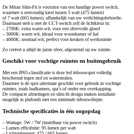
De Miran Slim-Fit is voorzien van een handige power switch,
waarmee u eenvoudig kiest tussen 5 watt (475 lumen)
of 7 watt (665 lumen), afhankelijk van uw verlichtingsbehoefte.
Daarnaast stelt u met de CCT-switch zelf de lichtkleur in:
– 2700K: extra warm wit, voor een sfeervolle gloed
– 3000K: warm wit, ideaal voor woonkamer of hal
– 4000K: neutraal wit, perfect voor keuken of werkruimte
Zo creëert u altijd de juiste sfeer, afgestemd op uw ruimte.
Geschikt voor vochtige ruimtes en buitengebruik
Met een IP65-classificatie is deze led inbouwspot volledig
beschermd tegen stof en waterstralen.
Daarmee is de spot uitermate geschikt voor gebruik in vochtige
ruimtes, zoals badkamers, spa’s of onder een overkapping.
De compacte afmetingen en slim-fit design maken installatie
mogelijk in plafonds met een minimale inbouwdiepte.
Technische specificaties in één oogopslag
– Wattage: 5W / 7W (instelbaar via power switch)
– Lumen efficiëntie: 95 lumen per watt
– Lichtopbrengst: 475 / 665 lumen