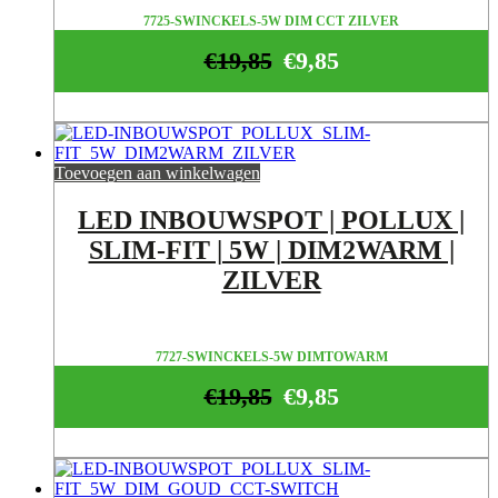
7725-SWINCKELS-5W DIM CCT ZILVER
€
19,85
€
9,85
Toevoegen aan winkelwagen
LED INBOUWSPOT | POLLUX |
SLIM-FIT | 5W | DIM2WARM |
ZILVER
7727-SWINCKELS-5W DIMTOWARM
€
19,85
€
9,85