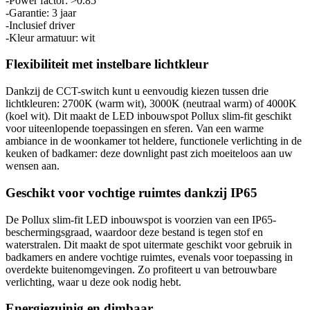
-Power factor: >0.85
-Garantie: 3 jaar
-Inclusief driver
-Kleur armatuur: wit
Flexibiliteit met instelbare lichtkleur
Dankzij de CCT-switch kunt u eenvoudig kiezen tussen drie
lichtkleuren: 2700K (warm wit), 3000K (neutraal warm) of 4000K
(koel wit). Dit maakt de LED inbouwspot Pollux slim-fit geschikt
voor uiteenlopende toepassingen en sferen. Van een warme
ambiance in de woonkamer tot heldere, functionele verlichting in de
keuken of badkamer: deze downlight past zich moeiteloos aan uw
wensen aan.
Geschikt voor vochtige ruimtes dankzij IP65
De Pollux slim-fit LED inbouwspot is voorzien van een IP65-
beschermingsgraad, waardoor deze bestand is tegen stof en
waterstralen. Dit maakt de spot uitermate geschikt voor gebruik in
badkamers en andere vochtige ruimtes, evenals voor toepassing in
overdekte buitenomgevingen. Zo profiteert u van betrouwbare
verlichting, waar u deze ook nodig hebt.
Energiezuinig en dimbaar