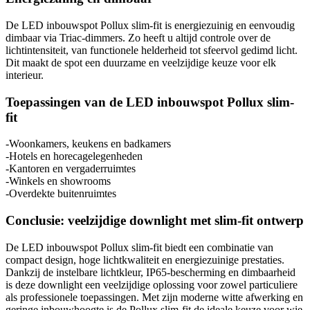
De LED inbouwspot Pollux slim-fit is energiezuinig en eenvoudig
dimbaar via Triac-dimmers. Zo heeft u altijd controle over de
lichtintensiteit, van functionele helderheid tot sfeervol gedimd licht.
Dit maakt de spot een duurzame en veelzijdige keuze voor elk
interieur.
Toepassingen van de LED inbouwspot Pollux slim-
fit
-Woonkamers, keukens en badkamers
-Hotels en horecagelegenheden
-Kantoren en vergaderruimtes
-Winkels en showrooms
-Overdekte buitenruimtes
Conclusie: veelzijdige downlight met slim-fit ontwerp
De LED inbouwspot Pollux slim-fit biedt een combinatie van
compact design, hoge lichtkwaliteit en energiezuinige prestaties.
Dankzij de instelbare lichtkleur, IP65-bescherming en dimbaarheid
is deze downlight een veelzijdige oplossing voor zowel particuliere
als professionele toepassingen. Met zijn moderne witte afwerking en
geringe inbouwhoogte is de Pollux slim-fit de ideale keuze voor wie