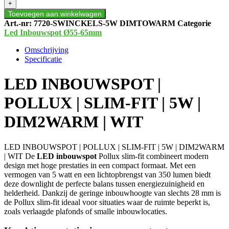
+
POLLUX
Toevoegen aan winkelwagen
|
Art.-nr:
7720-SWINCKELS-5W DIMTOWARM
Categorie
SLIM-
Led Inbouwspot Ø55-65mm
FIT
|
Omschrijving
5W
Specificatie
|
DIM2WARM
LED INBOUWSPOT |
|
WIT
POLLUX | SLIM-FIT | 5W |
aantal
DIM2WARM | WIT
LED INBOUWSPOT | POLLUX | SLIM-FIT | 5W | DIM2WARM
| WIT De
LED inbouwspot
Pollux slim-fit combineert modern
design met hoge prestaties in een compact formaat. Met een
vermogen van 5 watt en een lichtopbrengst van 350 lumen biedt
deze downlight de perfecte balans tussen energiezuinigheid en
helderheid. Dankzij de geringe inbouwhoogte van slechts 28 mm is
de Pollux slim-fit ideaal voor situaties waar de ruimte beperkt is,
zoals verlaagde plafonds of smalle inbouwlocaties.