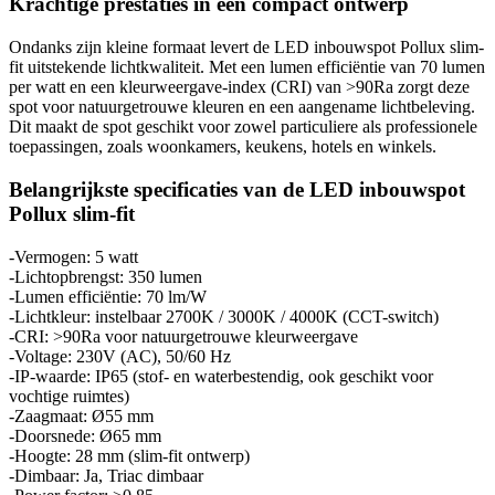
Krachtige prestaties in een compact ontwerp
Ondanks zijn kleine formaat levert de LED inbouwspot Pollux slim-
fit uitstekende lichtkwaliteit. Met een lumen efficiëntie van 70 lumen
per watt en een kleurweergave-index (CRI) van >90Ra zorgt deze
spot voor natuurgetrouwe kleuren en een aangename lichtbeleving.
Dit maakt de spot geschikt voor zowel particuliere als professionele
toepassingen, zoals woonkamers, keukens, hotels en winkels.
Belangrijkste specificaties van de LED inbouwspot
Pollux slim-fit
-Vermogen: 5 watt
-Lichtopbrengst: 350 lumen
-Lumen efficiëntie: 70 lm/W
-Lichtkleur: instelbaar 2700K / 3000K / 4000K (CCT-switch)
-CRI: >90Ra voor natuurgetrouwe kleurweergave
-Voltage: 230V (AC), 50/60 Hz
-IP-waarde: IP65 (stof- en waterbestendig, ook geschikt voor
vochtige ruimtes)
-Zaagmaat: Ø55 mm
-Doorsnede: Ø65 mm
-Hoogte: 28 mm (slim-fit ontwerp)
-Dimbaar: Ja, Triac dimbaar