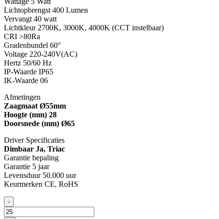
Wattage 5 Watt
Lichtopbrengst 400 Lumen
Vervangt 40 watt
Lichtkleur 2700K, 3000K, 4000K (CCT instelbaar)
CRI >80Ra
Gradenbundel 60°
Voltage 220-240V(AC)
Hertz 50/60 Hz
IP-Waarde IP65
IK-Waarde 06
Afmetingen
Zaagmaat Ø55mm
Hoogte (mm) 28
Doorsnede (mm) Ø65
Driver Specificaties
Dimbaar Ja, Triac
Garantie bepaling
Garantie 5 jaar
Levensduur 50.000 uur
Keurmerken CE, RoHS
LED
-
INBOUWSPOT
|