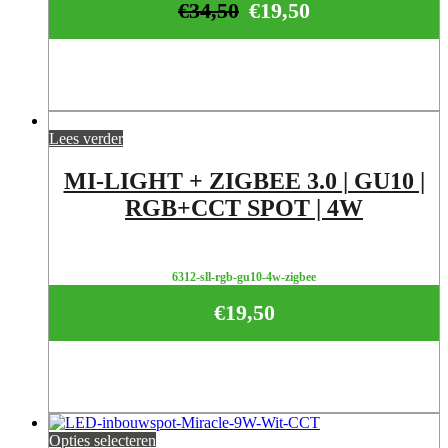
€
34,50
€
19,50
Lees verder
MI-LIGHT + ZIGBEE 3.0 | GU10 |
RGB+CCT SPOT | 4W
6312-sll-rgb-gu10-4w-zigbee
€
19,50
Opties selecteren