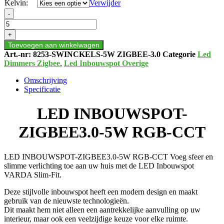
Kelvin:
Verwijder
LED
-
INBOUWSPOT-
ZIGBEE3.0-
+
5W
Toevoegen aan winkelwagen
RGB-
Art.-nr:
8253-SWINCKELS-5W ZIGBEE-3.0
Categorie
Led
CCT
Dimmers Zigbee
,
Led Inbouwspot Overige
aantal
Omschrijving
Specificatie
LED INBOUWSPOT-
ZIGBEE3.0-5W RGB-CCT
LED INBOUWSPOT-ZIGBEE3.0-5W RGB-CCT Voeg sfeer en
slimme verlichting toe aan uw huis met de LED Inbouwspot
VARDA Slim-Fit.
Deze stijlvolle inbouwspot heeft een modern design en maakt
gebruik van de nieuwste technologieën.
Dit maakt hem niet alleen een aantrekkelijke aanvulling op uw
interieur, maar ook een veelzijdige keuze voor elke ruimte.