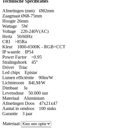
Technische Specificaties
Afmetingen (mm) Ø82mm
Zaagmaat Ø68-75mm
Hoogte 26mm
Wattage 5W
Voltage 220-240V(AC)
Hertz 50/60Hz
CRI >85Ra
Kleur 1800-6500K - RGB+CCT
IP waarde IP54
Power Factor >0.95
Stralingshoek 45°
Driver Triac
Led chips Epistar
Lumen efficiëntie 90lm/W
Lichtstroom 84LM/W
Dimbaar Ja
Levensduur 50.000 uur
Materiaal Aluminium
Afmetingen Doos 47x21x47
Aantal in omdoos 100 stuks
Garantie 3 jaar
Materiaal: