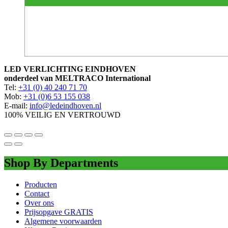
LED VERLICHTING EINDHOVEN
onderdeel van MELTRACO International
Tel:
+31 (0) 40 240 71 70
Mob:
+31 (0)6 53 155 038
E-mail:
info@ledeindhoven.nl
100% VEILIG EN VERTROUWD
Shop By Departments
Producten
Contact
Over ons
Prijsopgave GRATIS
Algemene voorwaarden