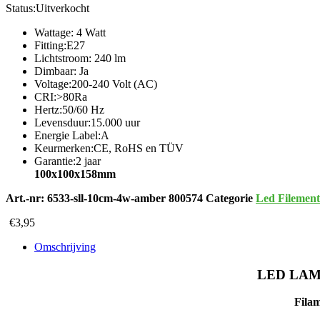
Status:
Uitverkocht
Wattage: 4 Watt
Fitting:E27
Lichtstroom: 240 lm
Dimbaar: Ja
Voltage:200-240 Volt (AC)
CRI:>80Ra
Hertz:50/60 Hz
Levensduur:15.000 uur
Energie Label:A
Keurmerken:CE, RoHS en TÜV
Garantie:2 jaar
100x100x158mm
Art.-nr:
6533-sll-10cm-4w-amber 800574
Categorie
Led Filemen
€
3,95
Omschrijving
LED LAM
Filam