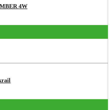
AMBER 4W
krail