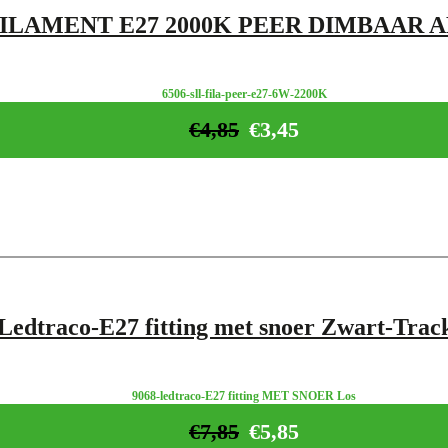
FILAMENT E27 2000K PEER DIMBAAR 
6506-sll-fila-peer-e27-6W-2200K
€
4,85
€
3,45
Ledtraco-E27 fitting met snoer Zwart-Trac
9068-ledtraco-E27 fitting MET SNOER Los
€
7,85
€
5,85