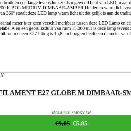
erbruik en een lange levensduur zoals u gewend bent van LED, maar da
 K BOL MEDIUM DIMBAAR-AMBER Helder en warm licht zoals u
an 360º straalt deze LED lamp warm licht uit dat gelijk is aan de tradi
aantal meter is er geen verschil merkbaar tussen deze LED Lamp en een
elabel A en een gebruiksduur van ruim 15.000 uur is deze lamp tevens
chtbron met een E27 fitting is 15,8 cm hoog en heeft een diameter van 
FILAMENT E27 GLOBE M DIMBAAR-S
6508-813031 SMOKY 5W
€
9,85
€
5,85