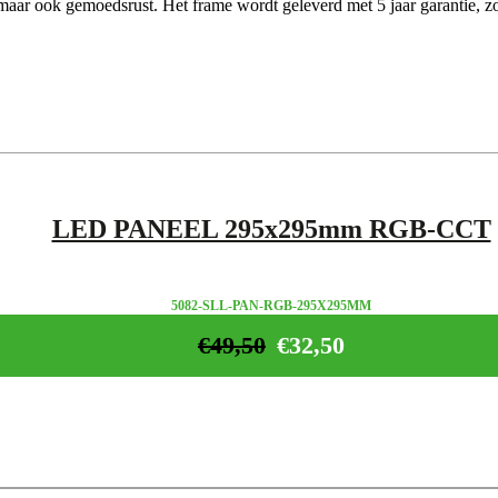
maar ook gemoedsrust. Het frame wordt geleverd met 5 jaar garantie, z
LED PANEEL 295x295mm RGB-CCT
5082-SLL-PAN-RGB-295X295MM
€
49,50
€
32,50