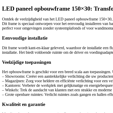
LED paneel opbouwframe 150×30: Transfo
Ontdek de veelzijdigheid van het LED paneel opbouwframe 150×30, ee
Dit frame is speciaal ontworpen voor het eenvoudig installeren van ba
perfect voor omgevingen zonder systeemplafonds of voor wandmonta
Eenvoudige installatie
Dit frame wordt kant-en-klaar geleverd, waardoor de installatie een fl
installatie. Het biedt voldoende ruimte om de driver en voedingsadapt
Veelzijdige toepassingen
Het opbouwframe is geschikt voor een breed scala aan toepassingen. 
– Showrooms: Creëer een aantrekkelijke verlichting die uw producten i
– Magazijnen: Zorg voor heldere en efficiënte verlichting voor een v
– Kantoren: Verbeter de werkplek met gelijkmatige en energiebesparen
– Winkels: Trek de aandacht van klanten met een strakke en moderne u
– Grote openbare ruimtes: Verlicht ruimtes zoals gangen en hallen effec
Kwaliteit en garantie