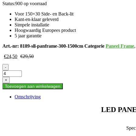
Status:
900 op voorraad
Voor 150×30 Side- en Back-lit
Kant-en-klaar geleverd
Simpele installatie
Hoogwaardig Europees product
5 jaar garantie
Art.-nr:
8189-sll-panframe-300-1500cm
Categorie
Paneel Frame
€
24,50
€
29,50
LED
-
PANEL
OPBOUW
+
FRAME
Toevoegen aan winkelwagen
300
X
Omschrijving
1500
PLAATSTAAL
LED PANE
WIT
aantal
Spec