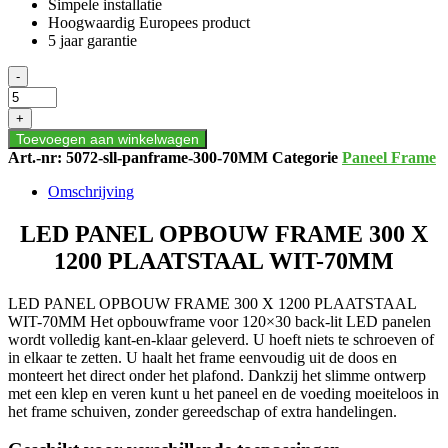
Simpele installatie
Hoogwaardig Europees product
5 jaar garantie
LED
-
PANEL
OPBOUW
+
FRAME
Toevoegen aan winkelwagen
300
Art.-nr:
5072-sll-panframe-300-70MM
Categorie
Paneel Frame
X
1200
Omschrijving
PLAATSTAAL
WIT-
LED PANEL OPBOUW FRAME 300 X
70MM
aantal
1200 PLAATSTAAL WIT-70MM
LED PANEL OPBOUW FRAME 300 X 1200 PLAATSTAAL
WIT-70MM Het opbouwframe voor 120×30 back-lit LED panelen
wordt volledig kant-en-klaar geleverd. U hoeft niets te schroeven of
in elkaar te zetten. U haalt het frame eenvoudig uit de doos en
monteert het direct onder het plafond. Dankzij het slimme ontwerp
met een klep en veren kunt u het paneel en de voeding moeiteloos in
het frame schuiven, zonder gereedschap of extra handelingen.