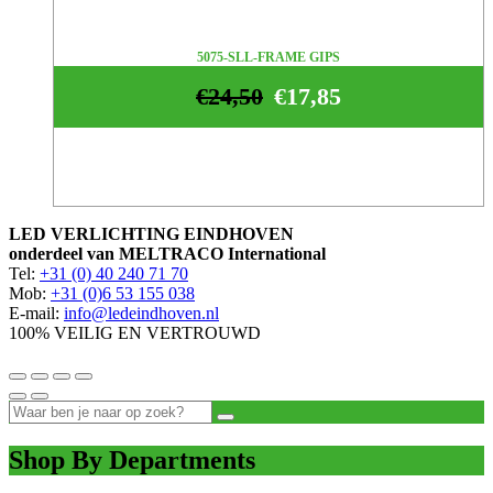
5075-SLL-FRAME GIPS
€
24,50
€
17,85
LED VERLICHTING EINDHOVEN
onderdeel van MELTRACO International
Tel:
+31 (0) 40 240 71 70
Mob:
+31 (0)6 53 155 038
E-mail:
info@ledeindhoven.nl
100% VEILIG EN VERTROUWD
Shop By Departments