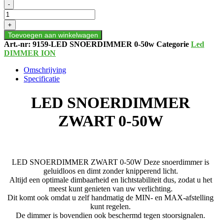
LED
-
SNOERDIMMER
ZWART
+
0-
Toevoegen aan winkelwagen
50W
Art.-nr:
9159-LED SNOERDIMMER 0-50w
Categorie
Led
aantal
DIMMER ION
Omschrijving
Specificatie
LED SNOERDIMMER
ZWART 0-50W
LED SNOERDIMMER ZWART 0-50W Deze snoerdimmer is
geluidloos en dimt zonder knipperend licht.
Altijd een optimale dimbaarheid en lichtstabiliteit dus, zodat u het
meest kunt genieten van uw verlichting.
Dit komt ook omdat u zelf handmatig de MIN- en MAX-afstelling
kunt regelen.
De dimmer is bovendien ook beschermd tegen stoorsignalen.