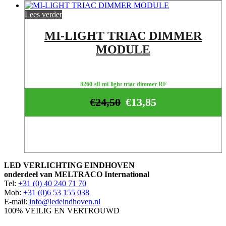
Lees verder
MI-LIGHT TRIAC DIMMER
MODULE
8260-sll-mi-light triac dimmer RF
€
24,50
€
13,85
LED VERLICHTING EINDHOVEN
onderdeel van MELTRACO International
Tel:
+31 (0) 40 240 71 70
Mob:
+31 (0)6 53 155 038
E-mail:
info@ledeindhoven.nl
100% VEILIG EN VERTROUWD