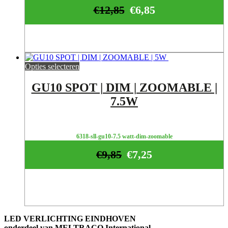
€
12,85
€
6,85
Opties selecteren
GU10 SPOT | DIM | ZOOMABLE |
7.5W
6318-sll-gu10-7.5 watt-dim-zoomable
€
9,85
€
7,25
LED VERLICHTING EINDHOVEN
onderdeel van MELTRACO International