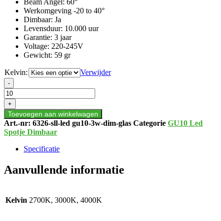
Beam Angel: 60°
Werkomgeving -20 to 40°
Dimbaar: Ja
Levensduur: 10.000 uur
Garantie: 3 jaar
Voltage: 220-245V
Gewicht: 59 gr
Kelvin:
Verwijder
LED
-
SPOTJE
3
+
WATT
Toevoegen aan winkelwagen
GU10-
Art.-nr:
6326-sll-led gu10-3w-dim-glas
Categorie
GU10 Led
DIMBAAR
Spotje Dimbaar
aantal
Specificatie
Aanvullende informatie
Kelvin
2700K, 3000K, 4000K