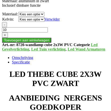
Materiaal: aluminium in zwart
Inclusief dimbare functie
Materiaal:
Kelvin:
Verwijder
LED
-
THEBE
CUBE
+
2X3W
Toevoegen aan winkelwagen
PVC
Art.-nr:
8720-wandlamp cube 2x3W PVC
Categorie
Led
ZWART
Gevelverlichting
,
Led Tuin verlichting
,
Led Wand Armaturen
aantal
Omschrijving
Specificatie
LED THEBE CUBE 2X3W
PVC ZWART
AANBIEDING NERGENS
GOEDKOPER