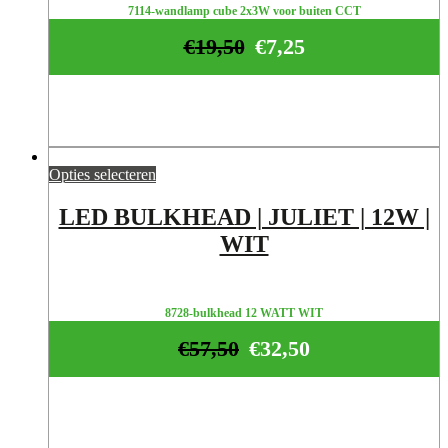
7114-wandlamp cube 2x3W voor buiten CCT
€
19,50
€
7,25
Opties selecteren
LED BULKHEAD | JULIET | 12W |
WIT
8728-bulkhead 12 WATT WIT
€
57,50
€
32,50