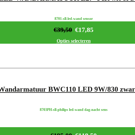
8701-sll-led-wand sensor
€
39,50
€
17,85
Opties selecteren
s Wandarmatuur BWC110 LED 9W/830 zwar
8703PH-sll-philips led-wand dag-nacht sens