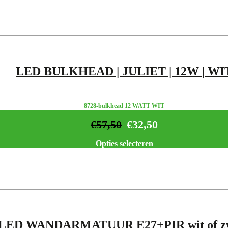
LED BULKHEAD | JULIET | 12W | WI
8728-bulkhead 12 WATT WIT
€
57,50
€
32,50
Opties selecteren
LED WANDARMATUUR E27+PIR wit of z