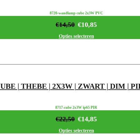
8720-wandlamp cube 2x3W PVC
€
14,50
€
10,85
Opties selecteren
UBE | THEBE | 2X3W | ZWART | DIM | P
8717-cube 2x3W ip65 PIR
€
22,50
€
14,85
Opties selecteren