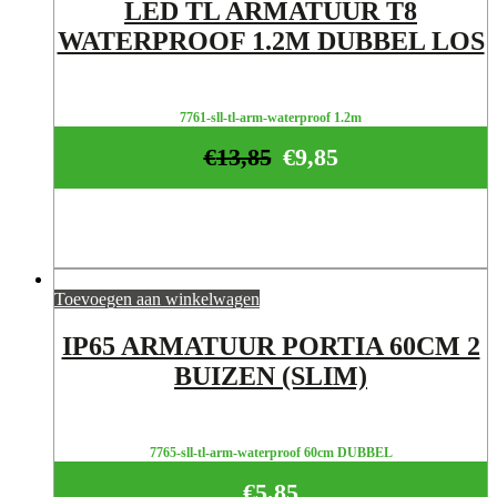
LED TL ARMATUUR T8
WATERPROOF 1.2M DUBBEL LOS
7761-sll-tl-arm-waterproof 1.2m
€
13,85
€
9,85
Toevoegen aan winkelwagen
IP65 ARMATUUR PORTIA 60CM 2
BUIZEN (SLIM)
7765-sll-tl-arm-waterproof 60cm DUBBEL
€
5,85