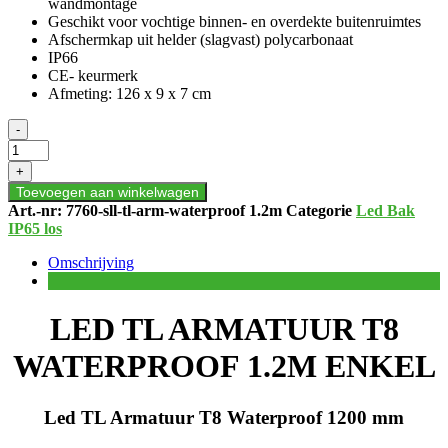
wandmontage
Geschikt voor vochtige binnen- en overdekte buitenruimtes
Afschermkap uit helder (slagvast) polycarbonaat
IP66
CE- keurmerk
Afmeting: 126 x 9 x 7 cm
LED
-
TL
ARMATUUR
+
T8
Toevoegen aan winkelwagen
WATERPROOF
Art.-nr:
7760-sll-tl-arm-waterproof 1.2m
Categorie
Led Bak
1.2M
IP65 los
ENKEL
aantal
Omschrijving
LED TL ARMATUUR T8
WATERPROOF 1.2M ENKEL
Led TL Armatuur T8 Waterproof 1200 mm