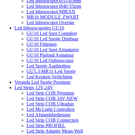
Led Inbouwspot Ø55-65mm
Led Inbouwspot Ø40-55mm
Led Inbouwspot MIRAN
MR16 MODULE ZWART
Led Inbouwspot Overige
Led Inbouwspotjes GU10
GU10 Led Spot Compleet
GU10 Led Spotje Dimbaar
GU10 Fittingen
GU10 Led Spot Armaturen
GU10 Plafond Armatuur
GU10 Led Opbouwspot
Led Spotje Aanbieding
GU5.3-MR11-Led Spotje
Led Keuken Verlichting
Veranda Led Spotje Premium
Led Strips 12V-24V
Led Strip COB Premium
Led Strip COB 24V-NEW
Led Strip COB Ultradun
Led Mi-Light Controllers
Led Afstandsbediening
Led Strip COB Connectors
Led Strip PROFIEL
Led Strip Adapter Mean-Well