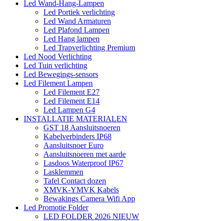
Led Wand-Hang-Lampen
Led Portiek verlichting
Led Wand Armaturen
Led Plafond Lampen
Led Hang lampen
Led Trapverlichting Premium
Led Nood Verlichting
Led Tuin verlichting
Led Bewegings-sensors
Led Filement Lampen
Led Filement E27
Led Filement E14
Led Lampen G4
INSTALLATIE MATERIALEN
GST 18 Aansluitsnoeren
Kabelverbinders IP68
Aansluitsnoer Euro
Aansluitsnoeren met aarde
Lasdoos Waterproof IP67
Lasklemmen
Tafel Contact dozen
XMVK-YMVK Kabels
Bewakings Camera Wifi App
Led Promotie Folder
LED FOLDER 2026 NIEUW