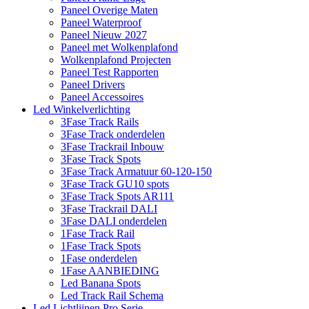
Paneel Overige Maten
Paneel Waterproof
Paneel Nieuw 2027
Paneel met Wolkenplafond
Wolkenplafond Projecten
Paneel Test Rapporten
Paneel Drivers
Paneel Accessoires
Led Winkelverlichting
3Fase Track Rails
3Fase Track onderdelen
3Fase Trackrail Inbouw
3Fase Track Spots
3Fase Track Armatuur 60-120-150
3Fase Track GU10 spots
3Fase Track Spots AR111
3Fase Trackrail DALI
3Fase DALI onderdelen
1Fase Track Rail
1Fase Track Spots
1Fase onderdelen
1Fase AANBIEDING
Led Banana Spots
Led Track Rail Schema
Led Lichtlijnen Pro Serie