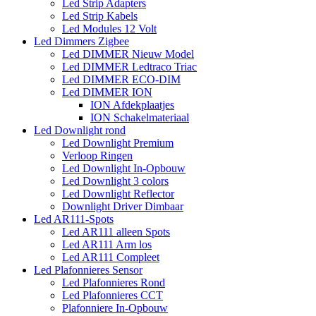
Led Strip Adapters
Led Strip Kabels
Led Modules 12 Volt
Led Dimmers Zigbee
Led DIMMER Nieuw Model
Led DIMMER Ledtraco Triac
Led DIMMER ECO-DIM
Led DIMMER ION
ION Afdekplaatjes
ION Schakelmateriaal
Led Downlight rond
Led Downlight Premium
Verloop Ringen
Led Downlight In-Opbouw
Led Downlight 3 colors
Led Downlight Reflector
Downlight Driver Dimbaar
Led AR111-Spots
Led AR111 alleen Spots
Led AR111 Arm los
Led AR111 Compleet
Led Plafonnieres Sensor
Led Plafonnieres Rond
Led Plafonnieres CCT
Plafonniere In-Opbouw