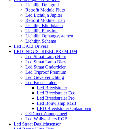
Lichtlijn Draagrail
Retrofit Module Pluto
Led Lichtlijn Jupiter
Retrofit Module Titan
Lichtlijn Blindplaten
Lichtlijn Plug-Inn
Lichtlijn Ophangsystemen
Lichtlijn Schema
Led DALI Drivers
LED INDUSTRIEEL PREMIUM
Led Straat Lamp Hero
Led Straat Lamp Blaze
Led Straat Onderdelen
Led Triproof Premium
Led Gevelverlichting
Led Breedstralers
Led Breedstraler
Led Breedstraler Eco
Led Breedstraler Pro
Led Bouwlamp RGB
LED Breedstraler Oplaadbaar
LED met Zonnepaneel
Led Wallwashers RGB
Led Straat Daglichtsensor