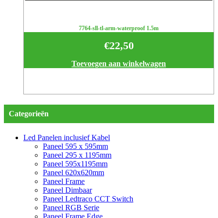
7764-sll-tl-arm-waterproof 1.5m
€
22,50
Toevoegen aan winkelwagen
Categorieën
Led Panelen inclusief Kabel
Paneel 595 x 595mm
Paneel 295 x 1195mm
Paneel 595x1195mm
Paneel 620x620mm
Paneel Frame
Paneel Dimbaar
Paneel Ledtraco CCT Switch
Paneel RGB Serie
Paneel Frame Edge