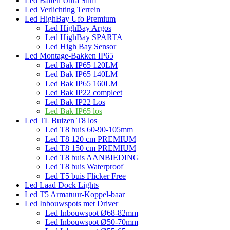
Led Batten Ultra Slim
Led Verlichting Terrein
Led HighBay Ufo Premium
Led HighBay Argos
Led HighBay SPARTA
Led High Bay Sensor
Led Montage-Bakken IP65
Led Bak IP65 120LM
Led Bak IP65 140LM
Led Bak IP65 160LM
Led Bak IP22 compleet
Led Bak IP22 Los
Led Bak IP65 los
Led TL Buizen T8 los
Led T8 buis 60-90-105mm
Led T8 120 cm PREMIUM
Led T8 150 cm PREMIUM
Led T8 buis AANBIEDING
Led T8 buis Waterproof
Led T5 buis Flicker Free
Led Laad Dock Lights
Led T5 Armatuur-Koppel-baar
Led Inbouwspots met Driver
Led Inbouwspot Ø68-82mm
Led Inbouwspot Ø50-70mm