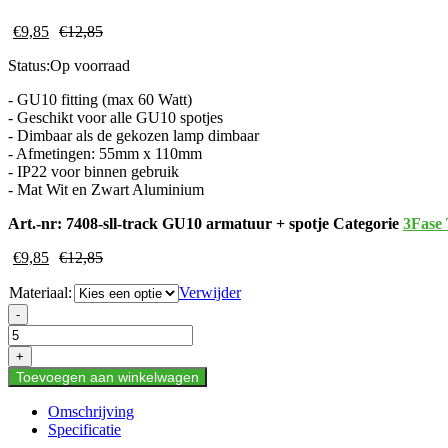
€
9,85
€
12,85
Status:
Op voorraad
- GU10 fitting (max 60 Watt)
- Geschikt voor alle GU10 spotjes
- Dimbaar als de gekozen lamp dimbaar
- Afmetingen: 55mm x 110mm
- IP22 voor binnen gebruik
- Mat Wit en Zwart Aluminium
Art.-nr:
7408-sll-track GU10 armatuur + spotje
Categorie
3Fase
€
9,85
€
12,85
Materiaal:
Verwijder
Led
-
Tracklight
3
+
Fase
Toevoegen aan winkelwagen
GU10
Armatuur
Omschrijving
met
Specificatie
Spotje