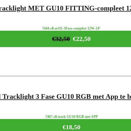
racklight MET GU10 FITTING-compleet 12
7444-sll-ar111-3Fase-compleet 12W-24°
€
32,50
€
22,50
 Tracklight 3 Fase GU10 RGB met App te b
7407-sll-track GU10 RGB met APP
€
18,50