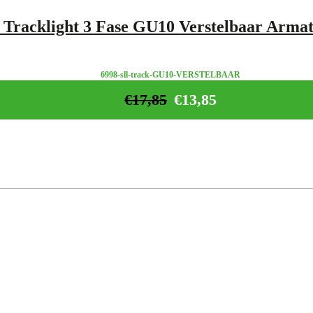
 Tracklight 3 Fase GU10 Verstelbaar Arma
6998-sll-track-GU10-VERSTELBAAR
€
17,85
€
13,85