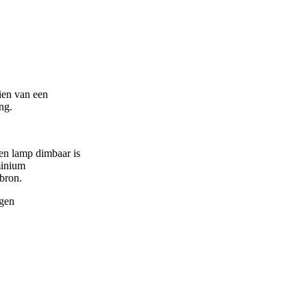
ien van een
ng.
en lamp dimbaar is
minium
bron.
ngen