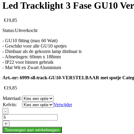
Led Tracklight 3 Fase GU10 V
€
19,85
Status:
Uitverkocht
- GU10 fitting (max 60 Watt)
- Geschikt voor alle GU10 spotjes
- Dimbaar als de gekozen lamp dimbaar is
- Afmetingen: 60mm x 188mm
- IP22 voor binnen gebruik
- Mat Wit en Zwart Aluminium
Art.-nr:
6999-sll-track-GU10-VERSTELBAAR met spotje
Categ
€
19,85
Materiaal:
Kelvin:
Verwijder
Led
-
Tracklight
3
+
Fase
Toevoegen aan winkelwagen
GU10