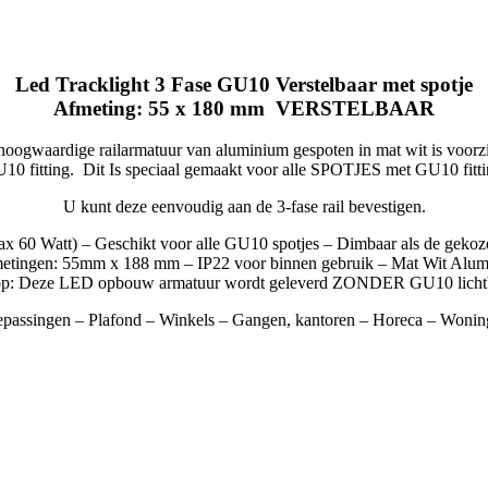
Led Tracklight 3 Fase GU10 Verstelbaar met spotje
Afmeting: 55 x 180 mm VERSTELBAAR
hoogwaardige railarmatuur van aluminium gespoten in mat wit is voorz
10 fitting. Dit Is speciaal gemaakt voor alle SPOTJES met GU10 fitti
U kunt deze eenvoudig aan de 3-fase rail bevestigen.
ax 60 Watt) – Geschikt voor alle GU10 spotjes – Dimbaar als de gekoz
etingen: 55mm x 188 mm – IP22 voor binnen gebruik – Mat Wit Alu
op: Deze LED opbouw armatuur wordt geleverd ZONDER GU10 licht
passingen – Plafond – Winkels – Gangen, kantoren – Horeca – Woni