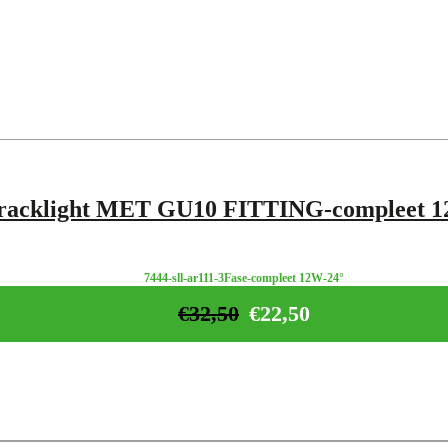
racklight MET GU10 FITTING-compleet 12
7444-sll-ar111-3Fase-compleet 12W-24°
€
32,50
€
22,50