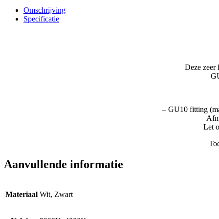
Verstelbaar
Omschrijving
MET
Specificatie
SPOTJE
aantal
Deze zeer 
GU
– GU10 fitting (m
– Afm
Let 
Toe
Aanvullende informatie
Materiaal
Wit, Zwart