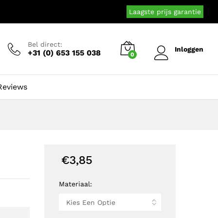
Laagste prijs garantie
Bel direct:
Inloggen
+31 (0) 653 155 038
0
Reviews
€
3,85
Materiaal: