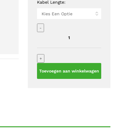
Kabel Lengte:
LED
-
TRACKLIGHT
PENDELSET
ZWART
KABEL
+
1.5M
aantal
Toevoegen aan winkelwagen