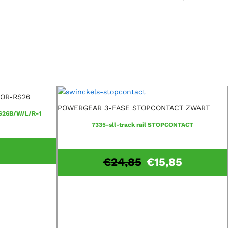
TOR-RS26
POWERGEAR 3-FASE STOPCONTACT ZWART
RS26B/W/L/R-1
7335-sll-track rail STOPCONTACT
€
24,85
€
15,85