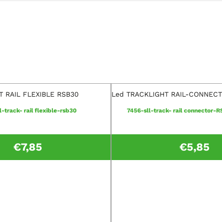
T RAIL FLEXIBLE RSB30
Led TRACKLIGHT RAIL-CONNEC
l-track- rail flexible-rsb30
7456-sll-track- rail connector-
€
7,85
€
5,85