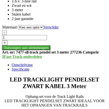
T.b.v. 3-fase rail
Zwart en wit
3 meter
Stalen kabel
2 jaar garantie
Materiaal:
Verwijder
LED
-
TRACKLIGHT
PENDELSET
+
ZWART
Toevoegen aan winkelwagen
KABEL
Art.-nr:
7477-sll-track pendel set 3 meter 277236
Categorie
3
3Fase Track onderdelen
Meter
aantal
Omschrijving
Specificatie
LED TRACKLIGHT PENDELSET
ZWART KABEL 3 Meter
Ophang-set voor de Track Light Rails
LED TRACKLIGHT PENDELSET ZWART IDEAAL VOOR
HET OPHANGEN VAN TRACKRAILS