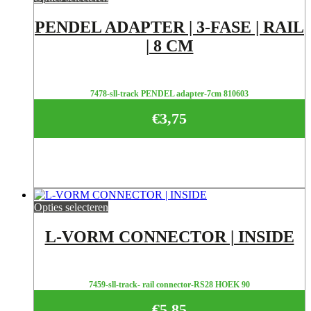
PENDEL ADAPTER | 3-FASE | RAIL
| 8 CM
7478-sll-track PENDEL adapter-7cm 810603
€
3,75
Opties selecteren
L-VORM CONNECTOR | INSIDE
7459-sll-track- rail connector-RS28 HOEK 90
€
5,85