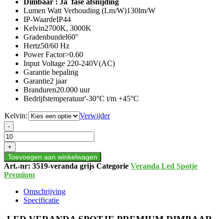
Dimbaar : Ja fase afsnijding
Lumen Watt Verhouding (Lm/W)130lm/W
IP-WaardeIP44
Kelvin2700K, 3000K
Gradenbundel60°
Hertz50/60 Hz
Power Factor>0.60
Input Voltage 220-240V(AC)
Garantie bepaling
Garantie2 jaar
Branduren20.000 uur
Bedrijfstemperatuur'-30°C t/m +45°C
Kelvin:
Verwijder
LED
-
VERANDA
SPOTJE
+
PREMIUM
Toevoegen aan winkelwagen
DIMBAAR
Art.-nr:
3519-veranda grijs
Categorie
Veranda Led Spotje
aantal
Premium
Omschrijving
Specificatie