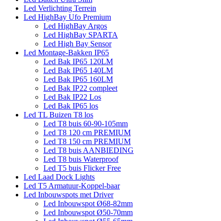
Led Verlichting Terrein
Led HighBay Ufo Premium
Led HighBay Argos
Led HighBay SPARTA
Led High Bay Sensor
Led Montage-Bakken IP65
Led Bak IP65 120LM
Led Bak IP65 140LM
Led Bak IP65 160LM
Led Bak IP22 compleet
Led Bak IP22 Los
Led Bak IP65 los
Led TL Buizen T8 los
Led T8 buis 60-90-105mm
Led T8 120 cm PREMIUM
Led T8 150 cm PREMIUM
Led T8 buis AANBIEDING
Led T8 buis Waterproof
Led T5 buis Flicker Free
Led Laad Dock Lights
Led T5 Armatuur-Koppel-baar
Led Inbouwspots met Driver
Led Inbouwspot Ø68-82mm
Led Inbouwspot Ø50-70mm