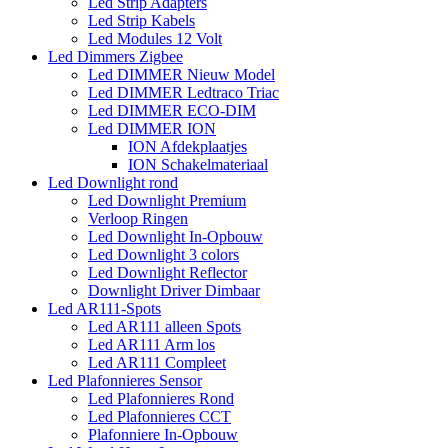
Led Strip Adapters
Led Strip Kabels
Led Modules 12 Volt
Led Dimmers Zigbee
Led DIMMER Nieuw Model
Led DIMMER Ledtraco Triac
Led DIMMER ECO-DIM
Led DIMMER ION
ION Afdekplaatjes
ION Schakelmateriaal
Led Downlight rond
Led Downlight Premium
Verloop Ringen
Led Downlight In-Opbouw
Led Downlight 3 colors
Led Downlight Reflector
Downlight Driver Dimbaar
Led AR111-Spots
Led AR111 alleen Spots
Led AR111 Arm los
Led AR111 Compleet
Led Plafonnieres Sensor
Led Plafonnieres Rond
Led Plafonnieres CCT
Plafonniere In-Opbouw