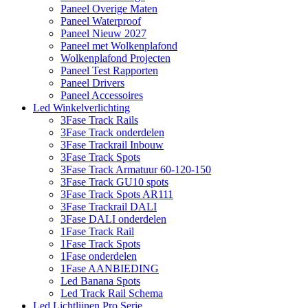
Paneel Overige Maten
Paneel Waterproof
Paneel Nieuw 2027
Paneel met Wolkenplafond
Wolkenplafond Projecten
Paneel Test Rapporten
Paneel Drivers
Paneel Accessoires
Led Winkelverlichting
3Fase Track Rails
3Fase Track onderdelen
3Fase Trackrail Inbouw
3Fase Track Spots
3Fase Track Armatuur 60-120-150
3Fase Track GU10 spots
3Fase Track Spots AR111
3Fase Trackrail DALI
3Fase DALI onderdelen
1Fase Track Rail
1Fase Track Spots
1Fase onderdelen
1Fase AANBIEDING
Led Banana Spots
Led Track Rail Schema
Led Lichtlijnen Pro Serie