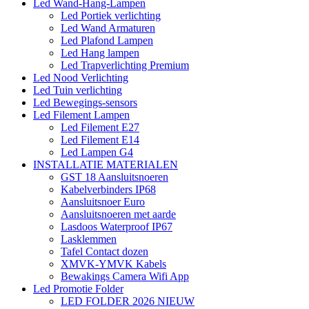
Led Wand-Hang-Lampen
Led Portiek verlichting
Led Wand Armaturen
Led Plafond Lampen
Led Hang lampen
Led Trapverlichting Premium
Led Nood Verlichting
Led Tuin verlichting
Led Bewegings-sensors
Led Filement Lampen
Led Filement E27
Led Filement E14
Led Lampen G4
INSTALLATIE MATERIALEN
GST 18 Aansluitsnoeren
Kabelverbinders IP68
Aansluitsnoer Euro
Aansluitsnoeren met aarde
Lasdoos Waterproof IP67
Lasklemmen
Tafel Contact dozen
XMVK-YMVK Kabels
Bewakings Camera Wifi App
Led Promotie Folder
LED FOLDER 2026 NIEUW