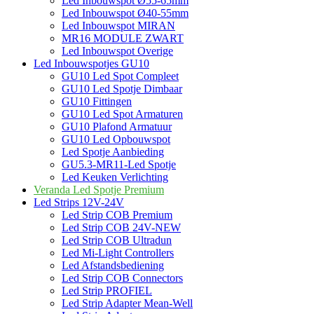
Led Inbouwspot Ø55-65mm
Led Inbouwspot Ø40-55mm
Led Inbouwspot MIRAN
MR16 MODULE ZWART
Led Inbouwspot Overige
Led Inbouwspotjes GU10
GU10 Led Spot Compleet
GU10 Led Spotje Dimbaar
GU10 Fittingen
GU10 Led Spot Armaturen
GU10 Plafond Armatuur
GU10 Led Opbouwspot
Led Spotje Aanbieding
GU5.3-MR11-Led Spotje
Led Keuken Verlichting
Veranda Led Spotje Premium
Led Strips 12V-24V
Led Strip COB Premium
Led Strip COB 24V-NEW
Led Strip COB Ultradun
Led Mi-Light Controllers
Led Afstandsbediening
Led Strip COB Connectors
Led Strip PROFIEL
Led Strip Adapter Mean-Well