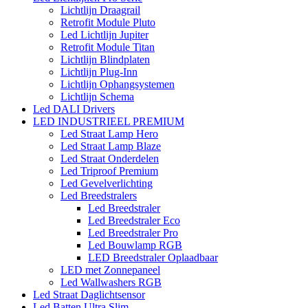
Lichtlijn Draagrail
Retrofit Module Pluto
Led Lichtlijn Jupiter
Retrofit Module Titan
Lichtlijn Blindplaten
Lichtlijn Plug-Inn
Lichtlijn Ophangsystemen
Lichtlijn Schema
Led DALI Drivers
LED INDUSTRIEEL PREMIUM
Led Straat Lamp Hero
Led Straat Lamp Blaze
Led Straat Onderdelen
Led Triproof Premium
Led Gevelverlichting
Led Breedstralers
Led Breedstraler
Led Breedstraler Eco
Led Breedstraler Pro
Led Bouwlamp RGB
LED Breedstraler Oplaadbaar
LED met Zonnepaneel
Led Wallwashers RGB
Led Straat Daglichtsensor
Led Batten Ultra Slim