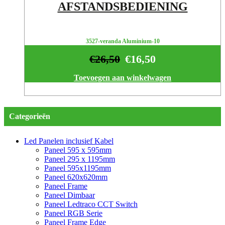
AFSTANDSBEDIENING
3527-veranda Aluminium-10
€
26,50
€
16,50
Toevoegen aan winkelwagen
Categorieën
Led Panelen inclusief Kabel
Paneel 595 x 595mm
Paneel 295 x 1195mm
Paneel 595x1195mm
Paneel 620x620mm
Paneel Frame
Paneel Dimbaar
Paneel Ledtraco CCT Switch
Paneel RGB Serie
Paneel Frame Edge