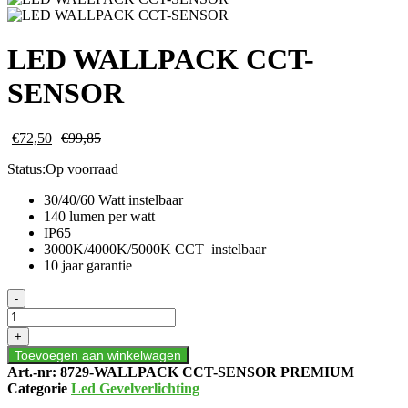
LED WALLPACK CCT-
SENSOR
€
72,50
€
99,85
Status:
Op voorraad
30/40/60 Watt instelbaar
140 lumen per watt
IP65
3000K/4000K/5000K CCT instelbaar
10 jaar garantie
LED
-
WALLPACK
CCT-
+
SENSOR
Toevoegen aan winkelwagen
aantal
Art.-nr:
8729-WALLPACK CCT-SENSOR PREMIUM
Categorie
Led Gevelverlichting