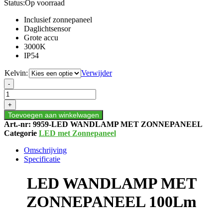
Status:
Op voorraad
Inclusief zonnepaneel
Daglichtsensor
Grote accu
3000K
IP54
Kelvin:
Verwijder
LED
-
WANDLAMP
MET
+
ZONNEPANEEL
Toevoegen aan winkelwagen
100Lm
Art.-nr:
9959-LED WANDLAMP MET ZONNEPANEEL
aantal
Categorie
LED met Zonnepaneel
Omschrijving
Specificatie
LED WANDLAMP MET
ZONNEPANEEL 100Lm