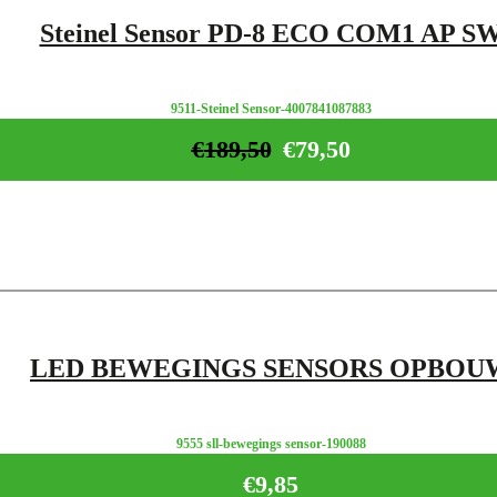
Steinel Sensor PD-8 ECO COM1 AP S
9511-Steinel Sensor-4007841087883
€
189,50
€
79,50
LED BEWEGINGS SENSORS OPBOU
9555 sll-bewegings sensor-190088
€
9,85