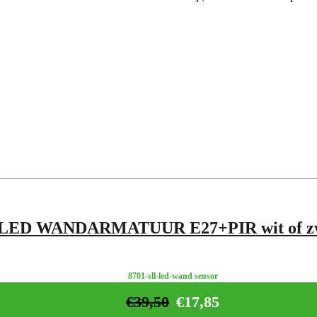
LED WANDARMATUUR E27+PIR wit of z
8701-sll-led-wand sensor
€
39,50
€
17,85