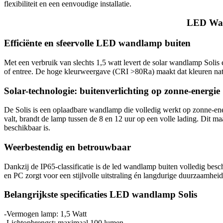
flexibiliteit en een eenvoudige installatie.
LED Wand
Efficiënte en sfeervolle LED wandlamp buiten
Met een verbruik van slechts 1,5 watt levert de solar wandlamp Solis
of entree. De hoge kleurweergave (CRI >80Ra) maakt dat kleuren nat
Solar-technologie: buitenverlichting op zonne-energie
De Solis is een oplaadbare wandlamp die volledig werkt op zonne-ene
valt, brandt de lamp tussen de 8 en 12 uur op een volle lading. Dit ma
beschikbaar is.
Weerbestendig en betrouwbaar
Dankzij de IP65-classificatie is de led wandlamp buiten volledig bes
en PC zorgt voor een stijlvolle uitstraling én langdurige duurzaamhei
Belangrijkste specificaties LED wandlamp Solis
-Vermogen lamp: 1,5 Watt
-Lichtopbrengst: maximaal 100 lumen