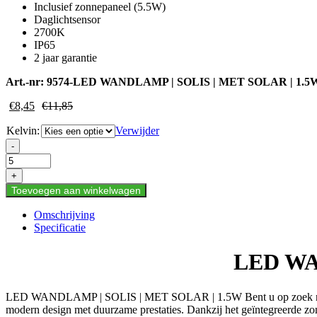
Inclusief zonnepaneel (5.5W)
Daglichtsensor
2700K
IP65
2 jaar garantie
Art.-nr:
9574-LED WANDLAMP | SOLIS | MET SOLAR | 1.
€
8,45
€
11,85
Kelvin:
Verwijder
LED
-
WANDLAMP
|
+
SOLIS
Toevoegen aan winkelwagen
|
MET
Omschrijving
SOLAR
Specificatie
|
1.5W
LED WA
aantal
LED WANDLAMP | SOLIS | MET SOLAR | 1.5W Bent u op zoek naar ee
modern design met duurzame prestaties. Dankzij het geïntegreerde zo