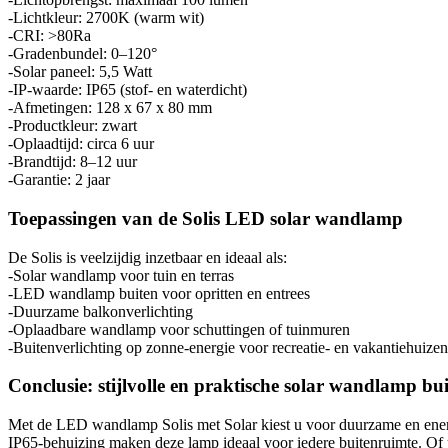
-Lichtkleur: 2700K (warm wit)
-CRI: >80Ra
-Gradenbundel: 0–120°
-Solar paneel: 5,5 Watt
-IP-waarde: IP65 (stof- en waterdicht)
-Afmetingen: 128 x 67 x 80 mm
-Productkleur: zwart
-Oplaadtijd: circa 6 uur
-Brandtijd: 8–12 uur
-Garantie: 2 jaar
Toepassingen van de Solis LED solar wandlamp
De Solis is veelzijdig inzetbaar en ideaal als:
-Solar wandlamp voor tuin en terras
-LED wandlamp buiten voor opritten en entrees
-Duurzame balkonverlichting
-Oplaadbare wandlamp voor schuttingen of tuinmuren
-Buitenverlichting op zonne-energie voor recreatie- en vakantiehuizen
Conclusie: stijlvolle en praktische solar wandlamp bu
Met de LED wandlamp Solis met Solar kiest u voor duurzame en energi
IP65-behuizing maken deze lamp ideaal voor iedere buitenruimte. Of