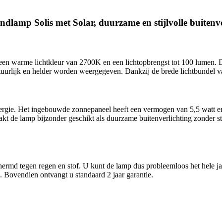
lamp Solis met Solar, duurzame en stijlvolle buitenve
 een warme lichtkleur van 2700K en een lichtopbrengst tot 100 lumen. D
uurlijk en helder worden weergegeven. Dankzij de brede lichtbundel v
rgie. Het ingebouwde zonnepaneel heeft een vermogen van 5,5 watt en 
akt de lamp bijzonder geschikt als duurzame buitenverlichting zonder str
chermd tegen regen en stof. U kunt de lamp dus probleemloos het hele j
d. Bovendien ontvangt u standaard 2 jaar garantie.