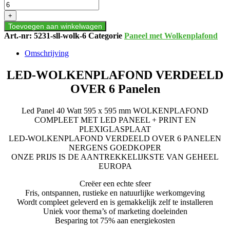
WOLKENPLAFOND
VERDEELD
+
OVER
Toevoegen aan winkelwagen
6
Art.-nr:
5231-sll-wolk-6
Categorie
Paneel met Wolkenplafond
PANELEN
aantal
Omschrijving
LED-WOLKENPLAFOND VERDEELD
OVER 6 Panelen
Led Panel 40 Watt 595 x 595 mm WOLKENPLAFOND
COMPLEET MET LED PANEEL + PRINT EN
PLEXIGLASPLAAT
LED-WOLKENPLAFOND VERDEELD OVER 6 PANELEN
NERGENS GOEDKOPER
ONZE PRIJS IS DE AANTREKKELIJKSTE VAN GEHEEL
EUROPA
Creëer een echte sfeer
Fris, ontspannen, rustieke en natuurlijke werkomgeving
Wordt compleet geleverd en is gemakkelijk zelf te installeren
Uniek voor thema’s of marketing doeleinden
Besparing tot 75% aan energiekosten