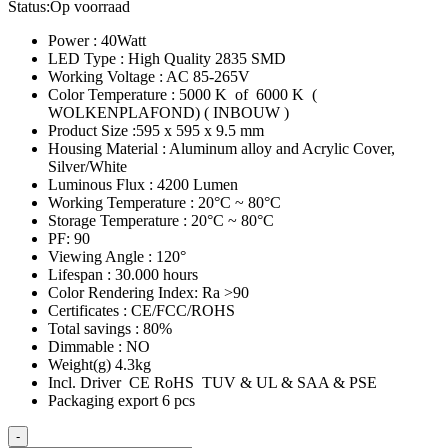
Status:
Op voorraad
Power : 40Watt
LED Type : High Quality 2835 SMD
Working Voltage : AC 85-265V
Color Temperature : 5000 K of 6000 K (
WOLKENPLAFOND) ( INBOUW )
Product Size :595 x 595 x 9.5 mm
Housing Material : Aluminum alloy and Acrylic Cover,
Silver/White
Luminous Flux : 4200 Lumen
Working Temperature : 20°C ~ 80°C
Storage Temperature : 20°C ~ 80°C
PF: 90
Viewing Angle : 120°
Lifespan : 30.000 hours
Color Rendering Index: Ra >90
Certificates : CE/FCC/ROHS
Total savings : 80%
Dimmable : NO
Weight(g) 4.3kg
Incl. Driver CE RoHS TUV & UL & SAA & PSE
Packaging export 6 pcs
LED-
-