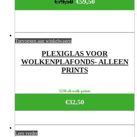
€
79,50
€
59,50
Toevoegen aan winkelwagen
PLEXIGLAS VOOR
WOLKENPLAFONDS- ALLEEN
PRINTS
5239-sll-wolk-prints
€
32,50
Lees verder