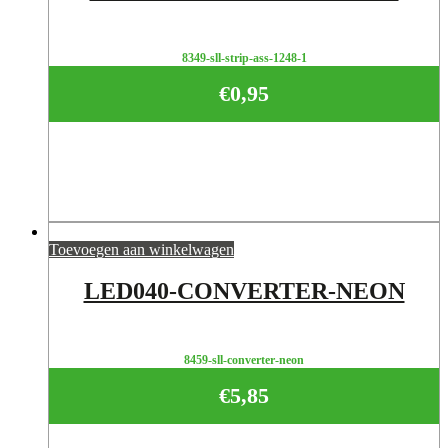
8349-sll-strip-ass-1248-1
€
0,95
Toevoegen aan winkelwagen
LED040-CONVERTER-NEON
8459-sll-converter-neon
€
5,85