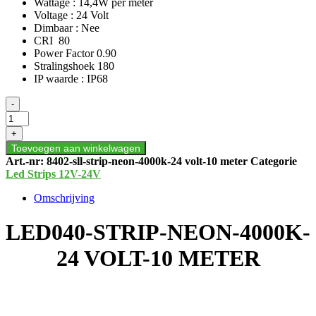
Wattage : 14,4W per meter
Voltage : 24 Volt
Dimbaar : Nee
CRI 80
Power Factor 0.90
Stralingshoek 180
IP waarde : IP68
LED040-
-
STRIP-
NEON-
+
4000K-
Toevoegen aan winkelwagen
24
Art.-nr:
8402-sll-strip-neon-4000k-24 volt-10 meter
Categorie
VOLT-
Led Strips 12V-24V
10
METER
Omschrijving
aantal
LED040-STRIP-NEON-4000K-
24 VOLT-10 METER