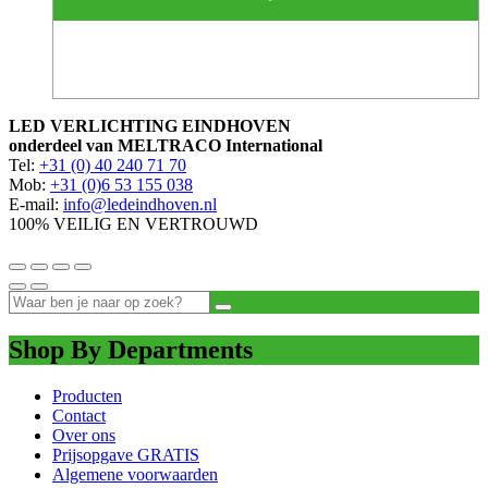
LED VERLICHTING EINDHOVEN
onderdeel van MELTRACO International
Tel:
+31 (0) 40 240 71 70
Mob:
+31 (0)6 53 155 038
E-mail:
info@ledeindhoven.nl
100% VEILIG EN VERTROUWD
Shop By Departments
Producten
Contact
Over ons
Prijsopgave GRATIS
Algemene voorwaarden