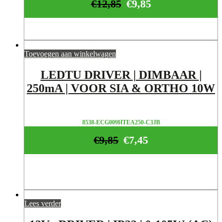
€
12,85
€
9,85
Toevoegen aan winkelwagen
LEDTU DRIVER | DIMBAAR |
250mA | VOOR SIA & ORTHO 10W
8538-ECG009HTEA250-C3JB
€
9,85
€
7,45
Lees verder