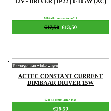
12V~ DRIVER | IP22 | 0-105W (AC)
9207-sll-dimm-artec-ar111
€
17,50
€
13,50
Toevoegen aan winkelwagen
ACTEC CONSTANT CURRENT
DIMBAAR DRIVER 15W
9211-sll-dimm-artec-15W
€
16,50