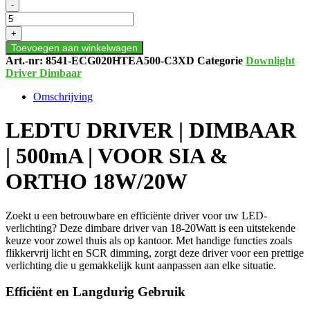
LEDTU
-
DRIVER
|
+
DIMBAAR
Toevoegen aan winkelwagen
|
Art.-nr:
8541-ECG020HTEA500-C3XD
Categorie
Downlight
500mA
Driver Dimbaar
|
VOOR
Omschrijving
SIA
&
LEDTU DRIVER | DIMBAAR
ORTHO
18W/20W
| 500mA | VOOR SIA &
aantal
ORTHO 18W/20W
Zoekt u een betrouwbare en efficiënte driver voor uw LED-
verlichting? Deze dimbare driver van 18-20Watt is een uitstekende
keuze voor zowel thuis als op kantoor. Met handige functies zoals
flikkervrij licht en SCR dimming, zorgt deze driver voor een prettige
verlichting die u gemakkelijk kunt aanpassen aan elke situatie.
Efficiënt en Langdurig Gebruik