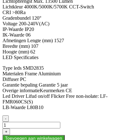
Lichtopbrengst Max. 13500 Lumen
Lichtkleur 4000K/5000K/5700K CCT-Switch
CRI >80Ra
Gradenbundel 120°
Voltage 200-240V(AC)
IP-Waarde IP20
IK-Waarde 06
Afmetingen Lengte (mm) 1527
Breedte (mm) 107
Hoogte (mm) 62
LED Specificaties
Type leds SMD2835
Materialen Frame Aluminium
Diffuser PC
Garantie bepaling Garantie 5 jaar
Overige informatieKeurmerken CE
Led Driver Lifud on/off Flicker Free non-isolate: LF-
FMR060CS(S)
LB-Waarde L80B10
LICHTLIJN
-
MODULE
JUPITER
+
29-
Toevoegen aan winkelwagen