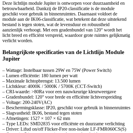
Deze lichtlijn module Jupiter is ontworpen voor duurzaamheid en
betrouwbaarheid. Dankzij de IP20-classificatie is de module
geschikt voor gebruik in binnenruimtes. Daarnaast voldoet de
module aan de IK06-classificatie, wat betekent dat deze uitstekend
bestand is tegen stoten, wat de levensduur en robuustheid
aanzienlijk verhoogt. Met een gradenbundel van 120° wordt het
licht breed en efficiënt verspreid, waardoor grote ruimtes gelijkmatig
verlicht worden.
Belangrijkste specificaties van de Lichtlijn Module
Jupiter
– Wattage: Instelbaar tussen 29W en 75W (Power Switch)
– Lumen efficiëntie: 180 lumen per watt
– Maximale lichtopbrengst: 13.500 lumen
– Lichtkleur: 4000K / 5000K / 5700K (CCT-Switch)
– CRI-waarde: >80Ra voor een nauwkeurige kleurweergave
– Gradenbundel: 120° voor brede en efficiënte lichtverspreiding
– Voltage: 200-240V(AC)
– Beschermingsklasse: IP20, geschikt voor gebruik in binnenruimtes
– Slagvastheid: IK06, bestand tegen stoten
– Afmetingen: 1527 × 107 × 62 mm
– Type LEDs: SMD2835 voor efficiënte en duurzame verlichting
– Driver: Lifud on/off Flicker-Free non-isolate LF-FMR060CS(S)