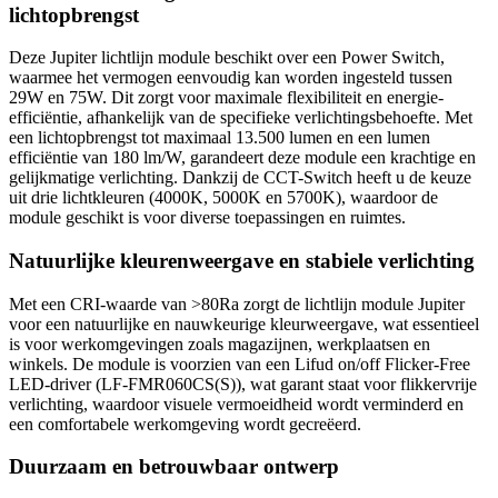
lichtopbrengst
Deze Jupiter lichtlijn module beschikt over een Power Switch,
waarmee het vermogen eenvoudig kan worden ingesteld tussen
29W en 75W. Dit zorgt voor maximale flexibiliteit en energie-
efficiëntie, afhankelijk van de specifieke verlichtingsbehoefte. Met
een lichtopbrengst tot maximaal 13.500 lumen en een lumen
efficiëntie van 180 lm/W, garandeert deze module een krachtige en
gelijkmatige verlichting. Dankzij de CCT-Switch heeft u de keuze
uit drie lichtkleuren (4000K, 5000K en 5700K), waardoor de
module geschikt is voor diverse toepassingen en ruimtes.
Natuurlijke kleurenweergave en stabiele verlichting
Met een CRI-waarde van >80Ra zorgt de lichtlijn module Jupiter
voor een natuurlijke en nauwkeurige kleurweergave, wat essentieel
is voor werkomgevingen zoals magazijnen, werkplaatsen en
winkels. De module is voorzien van een Lifud on/off Flicker-Free
LED-driver (LF-FMR060CS(S)), wat garant staat voor flikkervrije
verlichting, waardoor visuele vermoeidheid wordt verminderd en
een comfortabele werkomgeving wordt gecreëerd.
Duurzaam en betrouwbaar ontwerp