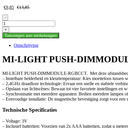
€
9,85
€
13,85
MI-
-
LIGHT
PUSH-
+
DIMMODULE-
Toevoegen aan winkelwagen
RGBCCT
aantal
Omschrijving
MI-LIGHT PUSH-DIMMODU
MI-LIGHT PUSH-DIMMODULE-RGBCCT. Met deze afstandsbediening 
– Instelbare helderheid en kleurtemperatuur: Kies moeiteloos tussen w
– 2,4GHz draadloze technologie: Ervaar een snelle en stabiele verbindi
– Opslaan van lichtscènes: Bewaar tot vier favoriete instellingen en w
– Synchronisatie met meerdere apparaten: Bedien meerdere lampen of c
– Eenvoudige installatie: De magnetische bevestiging zorgt voor een s
Technische Specificaties
– Voltage: 3V
– Inclusief batterijen: Voorzien van 2x AAA batterijen, zodat u meteen