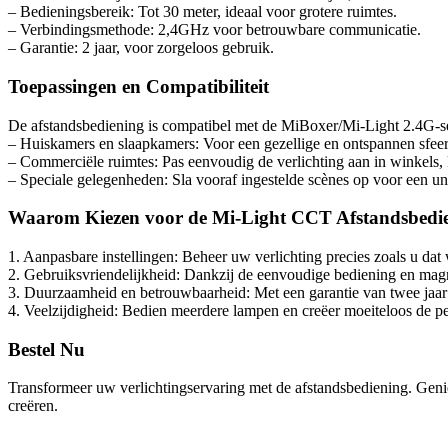
– Bedieningsbereik: Tot 30 meter, ideaal voor grotere ruimtes.
– Verbindingsmethode: 2,4GHz voor betrouwbare communicatie.
– Garantie: 2 jaar, voor zorgeloos gebruik.
Toepassingen en Compatibiliteit
De afstandsbediening is compatibel met de MiBoxer/Mi-Light 2.4G-ser
– Huiskamers en slaapkamers: Voor een gezellige en ontspannen sfeer
– Commerciële ruimtes: Pas eenvoudig de verlichting aan in winkels, k
– Speciale gelegenheden: Sla vooraf ingestelde scènes op voor een u
Waarom Kiezen voor de Mi-Light CCT Afstandsbedi
1. Aanpasbare instellingen: Beheer uw verlichting precies zoals u dat 
2. Gebruiksvriendelijkheid: Dankzij de eenvoudige bediening en magneti
3. Duurzaamheid en betrouwbaarheid: Met een garantie van twee jaar 
4. Veelzijdigheid: Bedien meerdere lampen en creëer moeiteloos de perf
Bestel Nu
Transformeer uw verlichtingservaring met de afstandsbediening. Geniet
creëren.