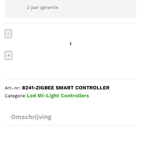
2 jaar garantie
ZIGBEE
-
SMART
HOME
LEDSTRIP
+
CONTROLLER
RGBW+CW
24V
aantal
8241-ZIGBEE SMART CONTROLLER
Art.-nr:
Led Mi-Light Controllers
Categorie
Omschrijving