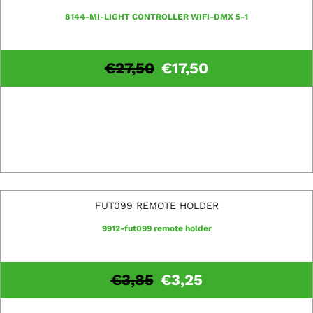
8144-MI-LIGHT CONTROLLER WIFI-DMX 5-1
€
27,50
€
17,50
FUT099 REMOTE HOLDER
9912-fut099 remote holder
€
3,85
€
3,25